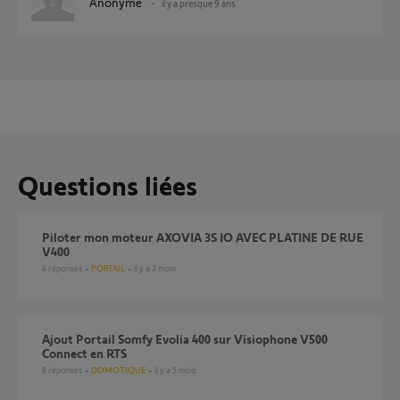
Anonyme
il y a presque 9 ans
Questions liées
Piloter mon moteur AXOVIA 3S IO AVEC PLATINE DE RUE
V400
4
réponses
PORTAIL
il y a 2 mois
Ajout Portail Somfy Evolia 400 sur Visiophone V500
Connect en RTS
8
réponses
DOMOTIQUE
il y a 5 mois