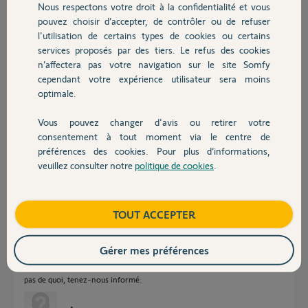
Nous respectons votre droit à la confidentialité et vous
Chauffage
pouvez choisir d’accepter, de contrôler ou de refuser
l'utilisation de certains types de cookies ou certains
Oui, si votre motorisation est équipée d'un port BUS ou d'un contact sec
services proposés par des tiers. Le refus des cookies
Autres produits
N/O.
n’affectera pas votre navigation sur le site Somfy
cependant votre expérience utilisateur sera moins
Anonyme
il y a presque 9 ans
optimale.
Vous pouvez changer d'avis ou retirer votre
Devis avec un pro
consentement à tout moment via le centre de
Bonjour,
préférences des cookies. Pour plus d’informations,
Merci pour cette réponse, je crois que toute les cartes de gestion de
veuillez consulter notre
politique de cookies
.
Contact
motorisation en sont équipé. Je verrais lors de la pose de mon moteur
encore merci.
Boutique
TOUT ACCEPTER
stephane S.
il y a presque 9 ans
Gérer mes préférences
pas de quoi, tenez-nous informé.