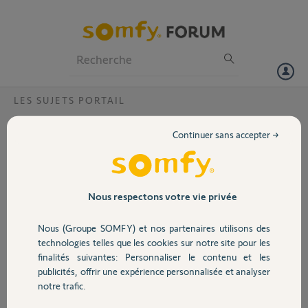
Particuliers
Professionnels
Forum
LES SUJETS PORTAIL
Volet
Peut on piloter un portail motorisé autre
Continuer sans accepter →
que Somfy avec le visiophone V400
Portail
j'ai une motorisation autre que somfy du fait de ma configuration.
Puis je piloter le portail avec mon Visiophne V400
Garage
Nous respectons votre vie privée
stephane S.
Nous (Groupe SOMFY) et nos partenaires utilisons des
il y a presque 9 ans
Sécurité
technologies telles que les cookies sur notre site pour les
Participer au fil de discussion
finalités suivantes: Personnaliser le contenu et les
publicités, offrir une expérience personnalisée et analyser
Domotique
notre trafic.
Réponses