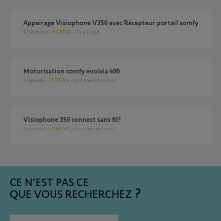
Appeirage Visiophone V350 avec Récepteur portail somfy
17
réponses
PORTAIL
il y a 7 mois
motorisation somfy evolvia 400
2
réponses
PORTAIL
il y a environ un mois
visiophone 350 connect sans fil?
4
réponses
PORTAIL
il y a environ 2 mois
CE N'EST PAS CE
QUE VOUS RECHERCHEZ