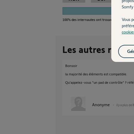
propos
Somfy 
1
Vous p
100%
des internautes ont trouvé cette réponse
préfér
cookie
Les autres répon
Gér
Bonsoir
la majorité des éléments est compatible.
Qu'appelez-vous "un pad de contrôle" ? réfé
Anonyme
il y a plus de 