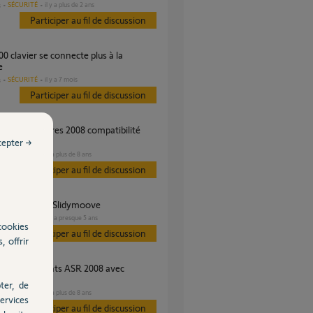
SÉCURITÉ
il y a plus de 2 ans
s
Participer au fil de discussion
e
SÉCURITÉ
il y a 7 mois
s
Participer au fil de discussion
box
cepter →
SÉCURITÉ
il y a plus de 8 ans
Participer au fil de discussion
ibilité ASR - Slidymoove
SÉCURITÉ
il y a presque 5 ans
s
cookies
Participer au fil de discussion
, offrir
protexiom
ter, de
SÉCURITÉ
il y a plus de 8 ans
ervices
Participer au fil de discussion