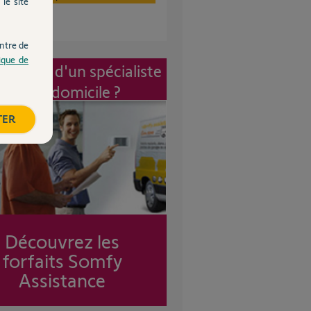
le site
ntre de
tique de
vention d'un spécialiste
à mon domicile ?
TER
Découvrez les
forfaits Somfy
Assistance