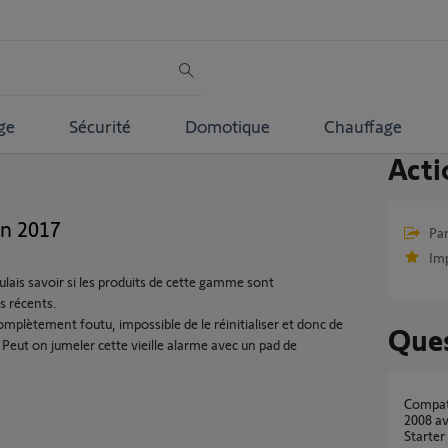
ge
Sécurité
Domotique
Chauffage
Acti
en 2017
Par
Im
oulais savoir si les produits de cette gamme sont
s récents.
mplètement foutu, impossible de le réinitialiser et donc de
Ques
 Peut on jumeler cette vieille alarme avec un pad de
Compatibilité des détecteurs alarme ASR
2008 a
Starter