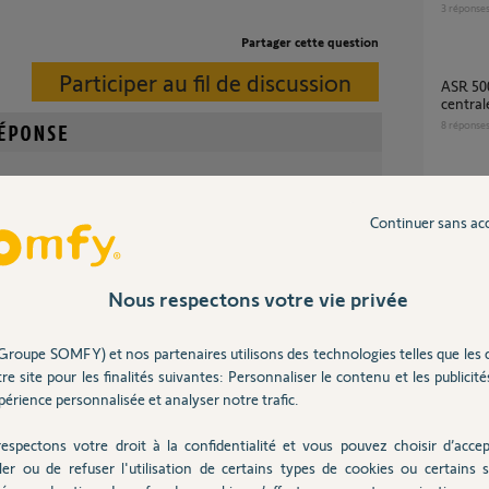
3
réponse
Partager cette question
Participer au fil de discussion
ASR 5000 clavier se connecte plus à la
central
8
réponse
mon alarme ASR apres 2008 compatibilité
e mouvements, détecteurs d'ouverture, détecteurs
Somfy 
Continuer sans ac
tibles. Tout le reste....Non !
1
réponse
Nous respectons votre vie privée
Compat
il y a plus de 8 ans
3
réponse
Groupe SOMFY) et nos partenaires utilisons des technologies telles que les 
re site pour les finalités suivantes: Personnaliser le contenu et les publicités
érience personnalisée et analyser notre trafic.
Compatiblité éléments ASR 2008 avec
dé ?
gamme 
espectons votre droit à la confidentialité et vous pouvez choisir d’accep
1
réponse
ler ou de refuser l'utilisation de certains types de cookies ou certains s