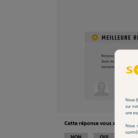
Bonjour,
Seuls les détecteurs d
domestiques, sont compa
Anonyme
Nous (
sur not
une exp
Cette réponse vous a-t-elle ai
Nous r
contrô
NON
OUI