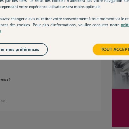
és par des tiers. Le refus des cookies n’affectera pas votre navigation sur 
cependant votre expérience utilisateur sera moins optimale.
00%
ouvez changer d'avis ou retirer votre consentement à tout moment via le ce
 utile
ences des cookies. Pour plus d’informations, veuillez consulter notre
poli
Inter
s
.
ses
er mes préférences
TOUT ACCEP
rence ?
8 ans