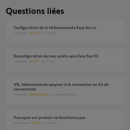
Questions liées
Configuration de la télécommande Easy Sun io
4
réponses
VOLET
il y a 3 mois
Reconfiguration de mes volets sans Easy Sun IO
4
réponses
VOLET
il y a 7 mois
VR, télécommande easysun io & connection au kit de
connectivité
2
réponses
DOMOTIQUE
il y a environ 20 heures
pourquoi sun protect ne fonctionne pas
25
réponses
VOLET
il y a 2 mois