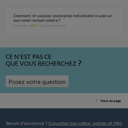
Comment ré-associer commande individuelle io avec un
seul volet roulant solaire ?
7
réponses
VOLET
il y a environ un mois
CE N'EST PAS CE
QUE VOUS RECHERCHEZ
Posez votre question
Haut de page
Besoin d’assistance ?
Consultez nos vidéos, notices et FAQ