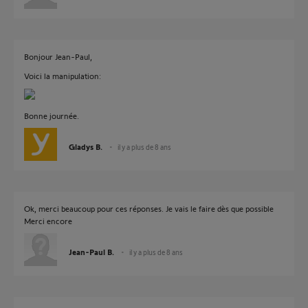
Bonjour Jean-Paul,
Voici la manipulation:
Bonne journée.
Gladys B.
il y a plus de 8 ans
Ok, merci beaucoup pour ces réponses. Je vais le faire dès que possible
Merci encore
Jean-Paul B.
il y a plus de 8 ans