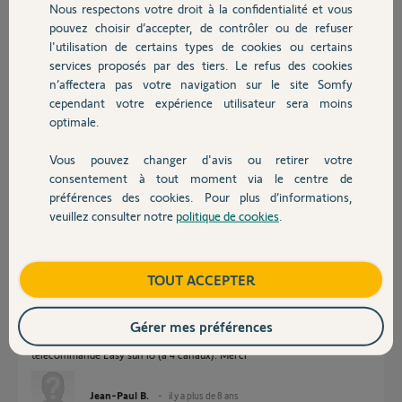
Nous respectons votre droit à la confidentialité et vous
Chauffage
pouvez choisir d’accepter, de contrôler ou de refuser
l'utilisation de certains types de cookies ou certains
Réponses
services proposés par des tiers. Le refus des cookies
Autres produits
n’affectera pas votre navigation sur le site Somfy
cependant votre expérience utilisateur sera moins
optimale.
Bonjour
oui vous pouvez par contre il faut que vous ayez une télécommande les
pilotant séparément pour pouvoir les programmer seuls.
Vous pouvez changer d'avis ou retirer votre
Devis avec un pro
consentement à tout moment via le centre de
Philippe H.
il y a plus de 8 ans
préférences des cookies. Pour plus d’informations,
veuillez consulter notre
politique de cookies
.
Contact
Bonjour, Philippe me dit "oui vous pouvez par contre il faut que vous
Boutique
TOUT ACCEPTER
ayez une télécommande les pilotant séparément pour pouvoir les
programmer seuls."
Ok, mais est ce que cette télécommande dont vous parlez est le boîtier
Gérer mes préférences
smoove qui pilote chaque volet séparément ? car je n'ai que 1 seule
télécommande Easy sun io (à 4 canaux). Merci
Jean-Paul B.
il y a plus de 8 ans