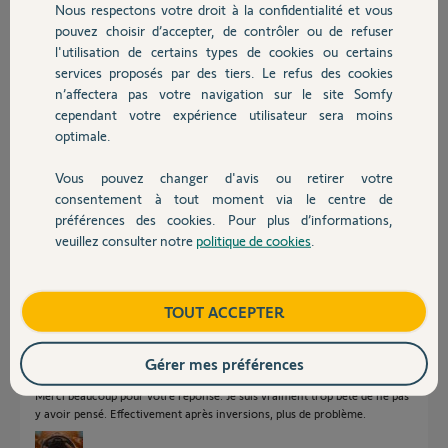
Nous respectons votre droit à la confidentialité et vous
Chauffage
pouvez choisir d’accepter, de contrôler ou de refuser
l'utilisation de certains types de cookies ou certains
Réponses
services proposés par des tiers. Le refus des cookies
Autres produits
n’affectera pas votre navigation sur le site Somfy
cependant votre expérience utilisateur sera moins
optimale.
Bonjour,
Avez-vous des cellules ?
M1 est le vantail recouvrant, c'est lui qui s'ouvre en 1er et se ferme en
Vous pouvez changer d'avis ou retirer votre
dernier.
Devis avec un pro
consentement à tout moment via le centre de
Donc cà ne peut pas être M2.
préférences des cookies. Pour plus d’informations,
Vous avez dû inverser les fils sur les borniers.
veuillez consulter notre
politique de cookies
.
C'est à dire sur M1 inverser les files et faites de même sur M2, vous
Contact
verrez que tout ira mieux.
Anonyme
il y a plus de 8 ans
Boutique
TOUT ACCEPTER
Gérer mes préférences
Merci beaucoup pour votre réponse. Je suis vraiment trop bête de ne pas
y avoir pensé. Effectivement après inversions, plus de problème.