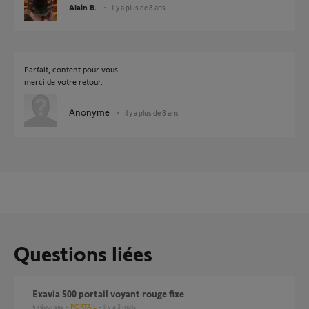
Alain B.
il y a plus de 8 ans
Parfait, content pour vous.
merci de votre retour.
Anonyme
il y a plus de 8 ans
Questions liées
Exavia 500 portail voyant rouge fixe
4
réponses
PORTAIL
il y a 3 mois