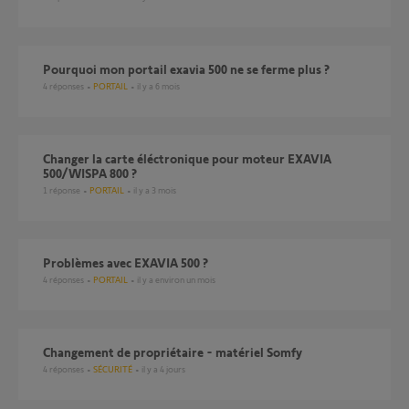
pourquoi mon portail exavia 500 ne se ferme plus ?
4
réponses
PORTAIL
il y a 6 mois
changer la carte éléctronique pour moteur EXAVIA
500/WISPA 800 ?
1
réponse
PORTAIL
il y a 3 mois
Problèmes avec EXAVIA 500 ?
4
réponses
PORTAIL
il y a environ un mois
Changement de propriétaire - matériel Somfy
4
réponses
SÉCURITÉ
il y a 4 jours