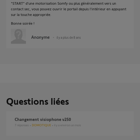
"START" d'une motorisation Somfy ou plus généralement vers un
contact sec, vous pouvez ouvrir le portail depuis l'intérieur en appuyant
sur la touche appropriée.
Bonne soirée !
Anonyme
il y a plus de 8 ans
Questions liées
Changement visiophone v250
7
réponses
DOMOTIQUE
il y a environ un mois