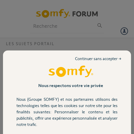
Particuliers
Professionnels
Forum
LES SUJETS PORTAIL
Volet
installation V250 ?
Continuer sans accepter →
L'espace derrière le
Portail
visiophone V 250 est trop
faible pour faire passer
confortablement un fil de
Garage
Nous respectons votre vie privée
2 x 0,75 mm2 et d'ailleurs
si une platine arrière était
Nous (Groupe SOMFY) et nos partenaires utilisons des
fournie ce serait mieux
Sécurité
technologies telles que les cookies sur notre site pour les
pour dissimuler le câble
finalités suivantes: Personnaliser le contenu et les
d'alim et le câble de
publicités, offrir une expérience personnalisée et analyser
liaison à la platine de rue.
Domotique
notre trafic.
J'ai fait une telle platine mais la longueur trop courte de fil d'alim
après le filtre empêche de dissimuler aussi le câble d'alim. De plus les 4