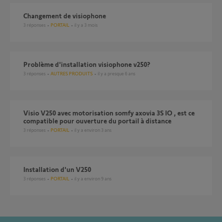
Changement de visiophone
3
réponses
PORTAIL
il y a 3 mois
Problème d'installation visiophone v250?
3
réponses
AUTRES PRODUITS
il y a presque 6 ans
Visio V250 avec motorisation somfy axovia 3S IO , est ce
compatible pour ouverture du portail à distance
3
réponses
PORTAIL
il y a environ 3 ans
installation d'un V250
3
réponses
PORTAIL
il y a environ 9 ans