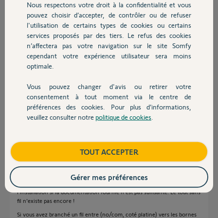
Nous respectons votre droit à la confidentialité et vous
vis de fixation fournies ont une tête un peu trop épaisse qui gène la
Chauffage
pouvez choisir d’accepter, de contrôler ou de refuser
fixation du moniteur sur le support de fixation... merdique
l'utilisation de certains types de cookies ou certains
Quand au fil qui part de la platine de rue (COM et NO) et qui va sur les
bornes START du moteur de portail il déclenche quoi ? Il ouvre la
services proposés par des tiers. Le refus des cookies
Autres produits
portail quand on sonne sur la platine de rue ? Pas clair...
n’affectera pas votre navigation sur le site Somfy
cependant votre expérience utilisateur sera moins
optimale.
Pierre A.
il y a plus de 8 ans
Vous pouvez changer d'avis ou retirer votre
Participer au fil de discussion
Devis avec un pro
consentement à tout moment via le centre de
préférences des cookies. Pour plus d’informations,
veuillez consulter notre
politique de cookies
.
Contact
Réponses
Boutique
TOUT ACCEPTER
Bonsoir Pierre
effectivement avant d'investir dans un tel matériel, mieux vaut se
Gérer mes préférences
renseigner (ici par exemple) pour avoir un maximum de détails sur
l'installation si la documentation fournie n'est pas suffisante. Le tout sans
fil n'existe pas encore !
Si vous avez branché un fil entre (no/com, coté platine) vers les bornes