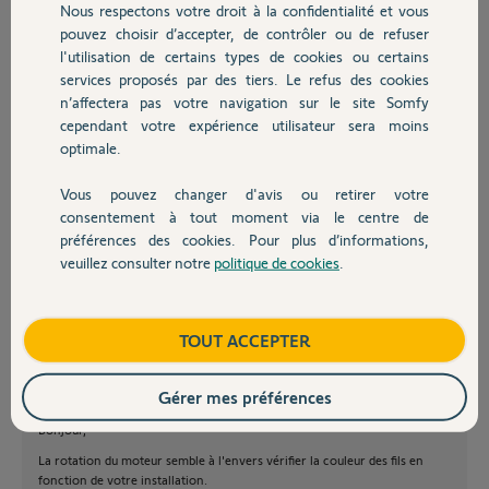
Nous respectons votre droit à la confidentialité et vous
Chauffage
véhicules)
pouvez choisir d’accepter, de contrôler ou de refuser
l'utilisation de certains types de cookies ou certains
Existe-t-il un moyen d'inverser le démarrage du moteur à
l'apprentissage ?( j'ai fait plusieurs RAZ et recommencé mais toujours
services proposés par des tiers. Le refus des cookies
Autres produits
la même chose).
n’affectera pas votre navigation sur le site Somfy
cependant votre expérience utilisateur sera moins
J'ai pensé à inversé l'alimentation moteur mais je préféré avoir un
optimale.
avis avant de le faire.
Vous pouvez changer d'avis ou retirer votre
merci de votre aide
Devis avec un pro
consentement à tout moment via le centre de
préférences des cookies. Pour plus d’informations,
S B
veuillez consulter notre
politique de cookies
.
Contact
il y a plus de 8 ans
Participer au fil de discussion
Boutique
TOUT ACCEPTER
Gérer mes préférences
Bonjour,
La rotation du moteur semble à l'envers vérifier la couleur des fils en
fonction de votre installation.