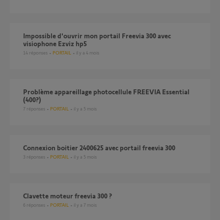
Impossible d'ouvrir mon portail Freevia 300 avec
visiophone Ezviz hp5
14
réponses
PORTAIL
il y a 4 mois
Problème appareillage photocellule FREEVIA Essential
(400?)
7
réponses
PORTAIL
il y a 5 mois
connexion boitier 2400625 avec portail freevia 300
3
réponses
PORTAIL
il y a 5 mois
Clavette moteur freevia 300 ?
6
réponses
PORTAIL
il y a 7 mois