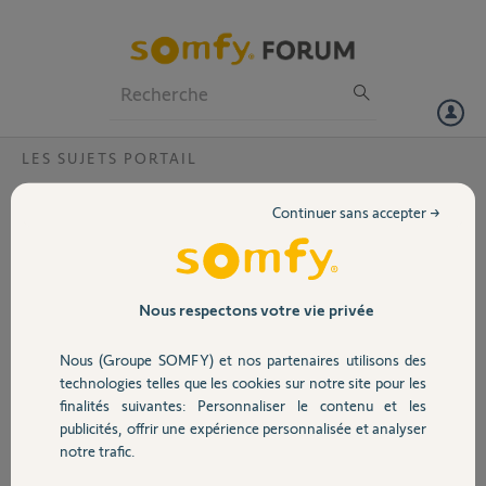
Particuliers
Professionnels
Forum
LES SUJETS PORTAIL
Volet
FREEVIA 300 probleme apprentissage
Continuer sans accepter →
Bonjour,
Portail
Je viens d'installer un FREEVIA 300.
Garage
Nous respectons votre vie privée
Lorsque je lance l'apprentissage automatique, sur la doc il est noté
que le portail va s'ouvrir puis se refermer.
Nous (Groupe SOMFY) et nos partenaires utilisons des
Sécurité
Pour moi, il fait l'inverse..il se ferme puis s'ouvre (positionnement du
technologies telles que les cookies sur notre site pour les
moteur / portail) .
finalités suivantes: Personnaliser le contenu et les
publicités, offrir une expérience personnalisée et analyser
Domotique
L'apprentissage se fait mais forcement en fonctionnement standard
notre trafic.
.. les cellules ne marchent pas sur la fermeture mais sur l'ouverture du
portail (ce qui fait qu'il se referme .. dangereux pour les piétons /