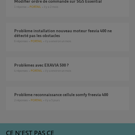
Modifier ordre de commande sur SGS Essential
1
réponse
PORTAIL
il y a 2 mois
Problème installation nouveau moteur feevia 400 ne
détecté pas les obstacles
6
réponses
PORTAIL
il y a environ un mois
Problèmes avec EXAVIA 500 ?
4
réponses
PORTAIL
il y a environ un mois
Problème reconnaissance cellule somfy freevia 400
2
réponses
PORTAIL
il y a 5 jours
CE N'EST PAS CE