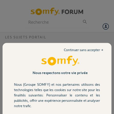
Particuliers
Professionnels
Forum
LES SUJETS PORTAIL
Volet
SGS 400 problème d'ordre de fermeture
Continuer sans accepter →
Bonjour
Portail
J'ai installé mon portail
avec ouverture sur l'
exterieur (du fait de la
Garage
Nous respectons votre vie privée
pente je n'ai pas le choix)
et mes vérins sont à
Nous (Groupe SOMFY) et nos partenaires utilisons des
l'intérieur. Ils passent
Sécurité
technologies telles que les cookies sur notre site pour les
donc pour ouvrir et tire le
finalités suivantes: Personnaliser le contenu et les
portail pour le fermer.
publicités, offrir une expérience personnalisée et analyser
J'ai placé M1 du côté de
Domotique
notre trafic.
mon rabat pour qu'il s'ouvre bien en premier. Pas de problème pour
cela.