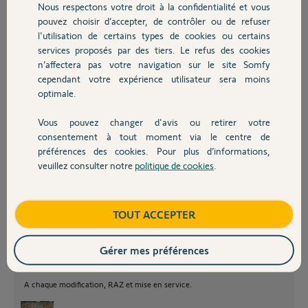
Nous respectons votre droit à la confidentialité et vous
Sauf que quand il se referme, bien que M2 parte le premier comme
Chauffage
pouvez choisir d’accepter, de contrôler ou de refuser
prévu il arrivée trop tard et mon ventail avec le rabat arrive le premier
l'utilisation de certains types de cookies ou certains
en buté, donc les vantaux se croisent.
Que dois faire svp ? Est il possible de ralentir la course de M1 ou
services proposés par des tiers. Le refus des cookies
Autres produits
accélérer celle de M2 ?
n’affectera pas votre navigation sur le site Somfy
Merci
cependant votre expérience utilisateur sera moins
optimale.
Luc
Vous pouvez changer d'avis ou retirer votre
il y a plus de 8 ans
Devis avec un pro
consentement à tout moment via le centre de
Participer au fil de discussion
préférences des cookies. Pour plus d’informations,
veuillez consulter notre
politique de cookies
.
Contact
Boutique
TOUT ACCEPTER
Voilà une installation complètement hors normes et spécifications.
Essayez en inversant les couleurs des fils de chaque vérins et puis faites
Gérer mes préférences
une RAZ et une remise en service.
Si encore des soucis, croisez Les fils M1 avec M2.
A chaque modification, RAZ et mise en service.