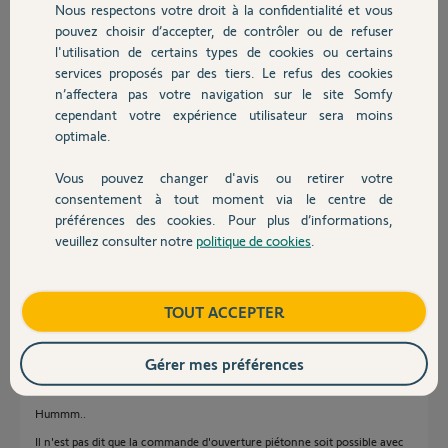
Nous respectons votre droit à la confidentialité et vous
Chauffage
Philippe H.
pouvez choisir d’accepter, de contrôler ou de refuser
il y a environ 8 ans
l'utilisation de certains types de cookies ou certains
Participer au fil de discussion
services proposés par des tiers. Le refus des cookies
Autres produits
n’affectera pas votre navigation sur le site Somfy
cependant votre expérience utilisateur sera moins
optimale.
Réponses
Vous pouvez changer d'avis ou retirer votre
Devis avec un pro
consentement à tout moment via le centre de
Bonjour,
préférences des cookies. Pour plus d’informations,
Voici la manip:
veuillez consulter notre
politique de cookies
.
Contact
https://youtu.be/s8LNAA6_Of4
Anonyme
il y a environ 8 ans
Boutique
TOUT ACCEPTER
Gérer mes préférences
Bonjour,
Hummm..
Il n'est pas dit que la commande d'ouverture piétonne soit possible avec