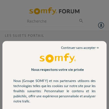
Particuliers
Professionnels
Forum
LES SUJETS PORTAIL
Volet
Programmation ouverte piéton sur
Continuer sans accepter →
digicode
Portail
Bonjour,
Je viens d’acheter une motorisation slidymoove 600 somfy pour
Garage
portail coulissant ainsi qu’un digicode radio somfy 2006.
Nous respectons votre vie privée
J’ai réussi à programmer sur le bouton 1 point l’ouverture totale du
portail avec le code choisi.
Nous (Groupe SOMFY) et nos partenaires utilisons des
Sécurité
Pouvez vous m’indiquer la marche à suivre pour effectuer une
technologies telles que les cookies sur notre site pour les
ouverture piéton avec le bouton 2 points.
finalités suivantes: Personnaliser le contenu et les
D’avance, je vous en remercie
publicités, offrir une expérience personnalisée et analyser
Domotique
Cordialement
notre trafic.
Philippe H