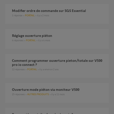
Modifier ordre de commande sur SGS Essential
1
réponse
PORTAIL
il y a 2 mois
Réglage ouverture piéton
4
réponses
PORTAIL
il y a 4 mois
Comment programmer ouverture pieton/totale sur V500
pro io connect ?
12
réponses
PORTAIL
il y a environ 2 ans
ouverture mode piéton via moniteur V500
25
réponses
AUTRES PRODUITS
il y a 11 mois