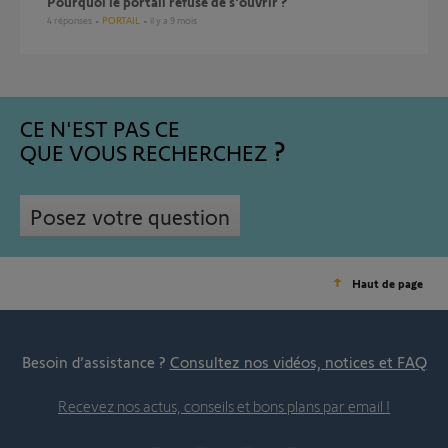
Pourquoi le portail refuse de s'ouvrir ?
4
réponses
PORTAIL
il y a 9 mois
CE N'EST PAS CE
QUE VOUS RECHERCHEZ
Posez votre question
Haut de page
Besoin d’assistance ?
Consultez nos vidéos, notices et FAQ
Recevez nos actus, conseils et bons plans par email !