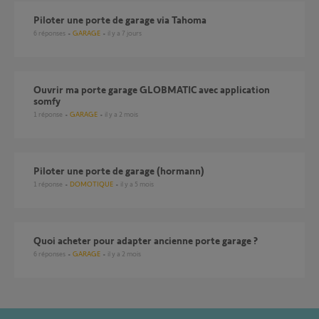
Piloter une porte de garage via Tahoma
6
réponses
GARAGE
il y a 7 jours
Ouvrir ma porte garage GLOBMATIC avec application
somfy
1
réponse
GARAGE
il y a 2 mois
piloter une porte de garage (hormann)
1
réponse
DOMOTIQUE
il y a 5 mois
Quoi acheter pour adapter ancienne porte garage ?
6
réponses
GARAGE
il y a 2 mois