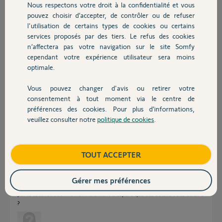
Réponses
Nous respectons votre droit à la confidentialité et vous
Chauffage
pouvez choisir d’accepter, de contrôler ou de refuser
l'utilisation de certains types de cookies ou certains
services proposés par des tiers. Le refus des cookies
Autres produits
Bonjour,
n’affectera pas votre navigation sur le site Somfy
Soyez plus précis !
Est-ce un défaut subit?
cependant votre expérience utilisateur sera moins
Est-ce que chaque appui sur le bouton fait bouger la porte ou est-ce que
optimale.
le 3ème appui qui déclenche l'ouverture totale?
Vous pouvez changer d'avis ou retirer votre
Devis avec un pro
Anonyme
il y a environ 8 ans
consentement à tout moment via le centre de
préférences des cookies. Pour plus d’informations,
veuillez consulter notre
politique de cookies
.
Contact
Merci de m'avoir répondu.
Boutique
TOUT ACCEPTER
Lorsque j'appui sur le poussoir le voyant passe de C1 à C2 pour la montée
mais rien ne bouge, j'appui à nouveau pour repasser sur C1 .
Je refait la même procédure deux ou trois fois et enfin le rideau s'ouvre
Gérer mes préférences
normalement et se ferme sans souci ! Si aussitôt après je veux ouvrir la
porte tout fonctionne normalement .J'espère que ces détails vous éclaire
?