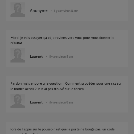
Anonyme
il y a environ 8 ans
Merci je vais essayer ça et je reviens vers vous pour vous donner le
résultat .
Laurent
il y a environ 8 ans
Pardon mais encore une question ! Comment procéder pour une raz sur
le boitier axroll ? Je n'ai pas trouvé sur le forum .
Laurent
il y a environ 8 ans
lors de l'appui sur le poussoir est que la porte ne bouge pas, un code