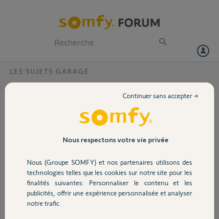
Particuliers
Professionnels
Forum
LES SUJETS GARAGE
Volet
pourquoi ma porte de garage ne s'ouvre
Continuer sans accepter →
pas à la première impulsion ?
Portail
La porte est commandé avec un axroll et pour ouvrir je dois appuyer
deux ou trois fois sur le poussoir avant que la porte s'ouvre
Garage
normalement et je n'ai aucun souci pour la fermer.
Nous respectons votre vie privée
Nous (Groupe SOMFY) et nos partenaires utilisons des
Laurent
Sécurité
il y a environ 8 ans
technologies telles que les cookies sur notre site pour les
finalités suivantes: Personnaliser le contenu et les
Participer au fil de discussion
publicités, offrir une expérience personnalisée et analyser
Domotique
notre trafic.