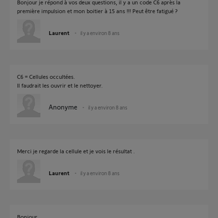
Bonjour je répond à vos deux questions, il y a un code C6 après la
première impulsion et mon boitier à 15 ans !!! Peut être fatigué ?
Laurent
il y a environ 8 ans
C6 = Cellules occultées.
Il faudrait les ouvrir et le nettoyer.
Anonyme
il y a environ 8 ans
Merci je regarde la cellule et je vois le résultat .
Laurent
il y a environ 8 ans
Bonjour