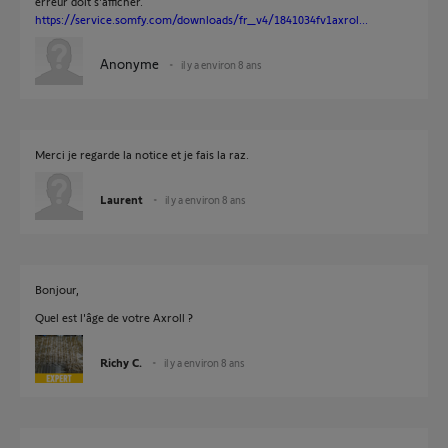
erreur doit s'afficher.
https://service.somfy.com/downloads/fr_v4/1841034fv1axrol...
Anonyme
il y a environ 8 ans
Merci je regarde la notice et je fais la raz.
Laurent
il y a environ 8 ans
Bonjour,
Quel est l'âge de votre Axroll ?
Richy C.
il y a environ 8 ans