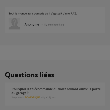
Tout le monde aura compris qu'il s'agissait d'une RAZ.
Anonyme
il y a environ 8 ans
Questions liées
pourquoi la télécommande du volet roulant ouvre la porte
du garage ?
3
réponses
DOMOTIQUE
il y a 15 jours