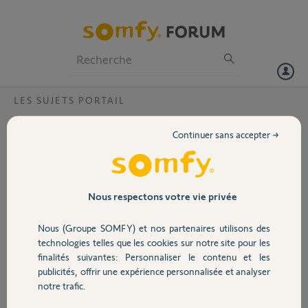
Particuliers
Professionnels
Forum
LES SUJETS PORTAIL
Volet
Installation motorisation portail ?
Continuer sans accepter →
Bonjour,
Portail
Je souhaite motoriser ma porte de garage coulissante mais celle-ci
est suspendue (le mécanisme est sur la partie haute).
Garage
Nous respectons votre vie privée
Il faudrait que j'installe le moteur et la crémaillère sur la partie haute
du portail avec le moteur la tête en bas. C'est physiquement possible,
Nous (Groupe SOMFY) et nos partenaires utilisons des
mais n'y a t il pas de contre indication ?
Sécurité
technologies telles que les cookies sur notre site pour les
Je ne vois pas de grosse différence entre le Freevia et le Slidymoove,
finalités suivantes: Personnaliser le contenu et les
y a t il un modèle à privilégier ?
publicités, offrir une expérience personnalisée et analyser
Domotique
Merci.
notre trafic.