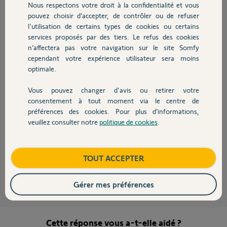
Nous respectons votre droit à la confidentialité et vous
Fabrice
Chauffage
pouvez choisir d’accepter, de contrôler ou de refuser
il y a presque 8 ans
l'utilisation de certains types de cookies ou certains
Participer au fil de discussion
services proposés par des tiers. Le refus des cookies
Autres produits
n’affectera pas votre navigation sur le site Somfy
cependant votre expérience utilisateur sera moins
optimale.
bonjour,
Vous pouvez changer d'avis ou retirer votre
Devis avec un pro
Non, tête en bas et en haut, je dirais que c'est presque mieux.
consentement à tout moment via le centre de
veillez à pouvoir maintenir un réglage parfait entre le pignon et la
préférences des cookies. Pour plus d’informations,
crémaillère qui doit être sur toute la longueur de ~1.5mm.
veuillez consulter notre
politique de cookies
.
Il faut aussi que ce portail coulisse absolument librement.
Contact
Faites-nous une photo.
Pour le moteur, le slidymove est la dernière version.
Boutique
TOUT ACCEPTER
Anonyme
il y a presque 8 ans
Gérer mes préférences
Cette réponse vous a-t-elle aidé ?