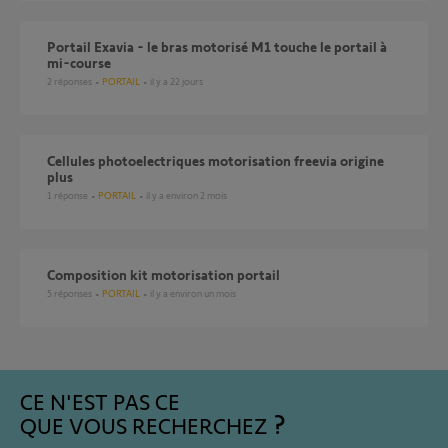
Portail Exavia - le bras motorisé M1 touche le portail à
mi-course
2
réponses
PORTAIL
il y a 22 jours
cellules photoelectriques motorisation freevia origine
plus
1
réponse
PORTAIL
il y a environ 2 mois
Composition kit motorisation portail
5
réponses
PORTAIL
il y a environ un mois
CE N'EST PAS CE
QUE VOUS RECHERCHEZ