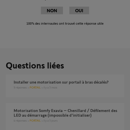
NON
OUI
100%
des internautes ont trouvé cette réponse utile
Questions liées
Installer une motorisation sur portail à bras décalés?
9
réponses
PORTAIL
il y a 5 mois
Motorisation Somfy Exavia – Chenillard / Défilement des
LED au démarrage (impossible d'initialiser)
4
réponses
PORTAIL
il y a 5 jours