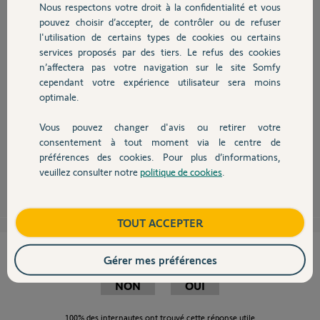
Nous respectons votre droit à la confidentialité et vous
Chauffage
Participer au fil de discussion
pouvez choisir d’accepter, de contrôler ou de refuser
l'utilisation de certains types de cookies ou certains
services proposés par des tiers. Le refus des cookies
Autres produits
n’affectera pas votre navigation sur le site Somfy
cependant votre expérience utilisateur sera moins
Bonjour,
optimale.
La solution sera une remise à zéro de la radio d'un volet, puis
Vous pouvez changer d'avis ou retirer votre
reprogrammation.
Devis avec un pro
consentement à tout moment via le centre de
https://www.somfy.fr/support/videos/volet-roulant#video/E...
préférences des cookies. Pour plus d’informations,
veuillez consulter notre
politique de cookies
.
Sylvain C.
il y a presque 8 ans
Contact
Boutique
TOUT ACCEPTER
Cette réponse vous a-t-elle aidé ?
Gérer mes préférences
NON
OUI
100%
des internautes ont trouvé cette réponse utile