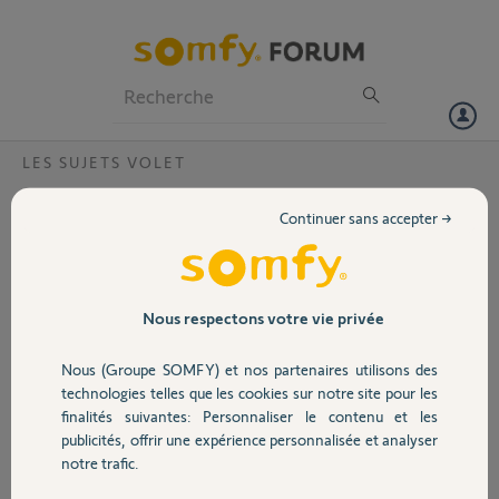
Particuliers
Professionnels
Forum
LES SUJETS VOLET
Volet
Keygo, j'ai cafouillé...?
Continuer sans accepter →
Bonjour!
Portail
En programmant je me suis planté, j'ai configuré un bouton pour un
volet alors que je devais en enregistrer un autre.
Garage
Nous respectons votre vie privée
J'ai recommencé la procédure et maintenant ce bouton actionne les
2 volets en même temps!
Nous (Groupe SOMFY) et nos partenaires utilisons des
Comment réparer cette erreur?
Sécurité
technologies telles que les cookies sur notre site pour les
Merci!
finalités suivantes: Personnaliser le contenu et les
publicités, offrir une expérience personnalisée et analyser
Domotique
notre trafic.
Raph D.
il y a presque 8 ans