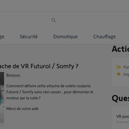
ge
Sécurité
Domotique
Chauffage
Acti
ache de VR Futurol / Somfy ?
Par
Im
Bonjour,
Comment défaire cette attache de volets roulants
Futurol / Somfy sans rien casser , pour démonter le
Ques
moteur par la suite ?
Merci de votre aide
VR po
8
réponse