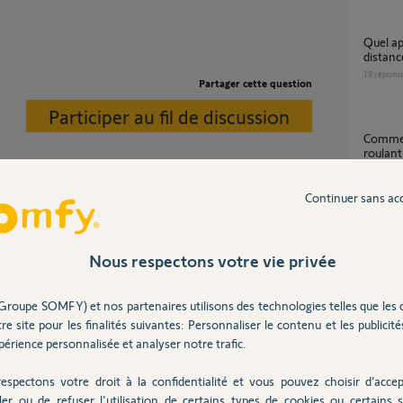
Quel appareil pour gérer mes volets à
distanc
18
répons
Partager cette question
Participer au fil de discussion
Comment défaire attache de tablier sur volet
roulant
24
répons
Continuer sans ac
r avec un tournevis plat.
Attach
5
réponse
Nous respectons votre vie privée
 8 ans
Groupe SOMFY) et nos partenaires utilisons des technologies telles que les 
Comment régler un point de commande
re site pour les finalités suivantes: Personnaliser le contenu et les publicités
Central
érience personnalisée et analyser notre trafic.
RTS ?
11
répons
espectons votre droit à la confidentialité et vous pouvez choisir d’accep
ns la zone en bleu.
ler ou de refuser l'utilisation de certains types de cookies ou certains s