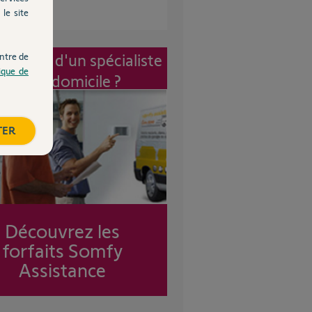
le site
vention d'un spécialiste
ntre de
tique de
à mon domicile ?
TER
Découvrez les
forfaits Somfy
Assistance