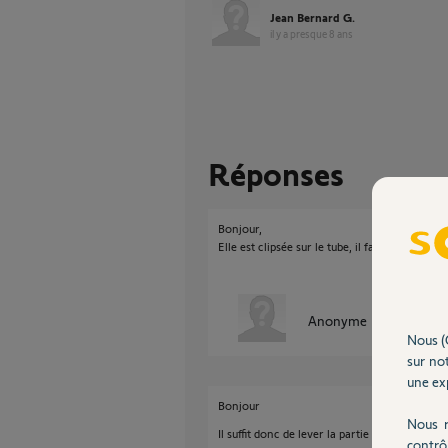
Jean Bernard G.
il y a presque 8 ans
Réponses
Bonjour,
Elle est clipsée sur le tube, il faut faire levie
Anonyme
il y a presque
Nous (
sur not
une exp
Bonjour
Nous r
Il suffit donc de lever la partie métallique da
contrô