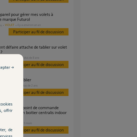
e marque Futurol
VOLET
il y a environ un an
es
Participer au fil de discussion
 ?
VOLET
il y a plus de 8 ans
es
Participer au fil de discussion
cepter →
es laterales tablier
VOLET
il y a plus de 2 ans
s
Participer au fil de discussion
cookies
, offrir
is RTS avec un boitier centralis indoor
VOLET
il y a 3 mois
es
ter, de
Participer au fil de discussion
ervices