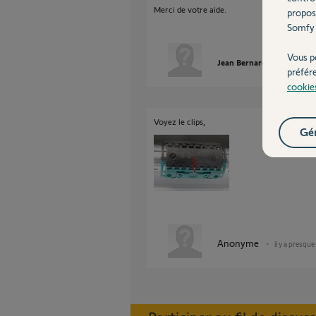
Merci de votre aide.
propos
Somfy 
Vous p
Jean Bernard G.
il y a 
préfér
cookie
Voyez le clips,
Gér
Anonyme
il y a presque