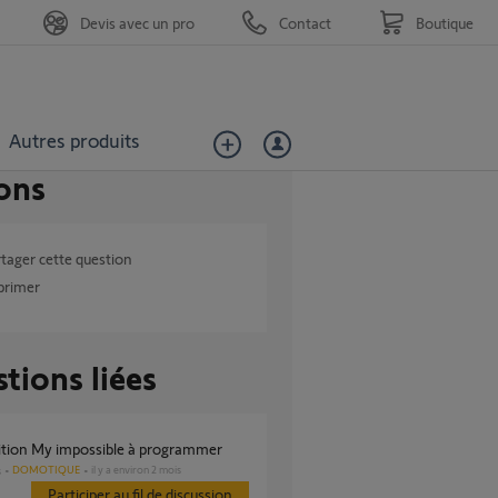
Devis avec un pro
Contact
Boutique
Autres produits
ons
tager cette question
primer
tions liées
sition My impossible à programmer
DOMOTIQUE
il y a environ 2 mois
s
Participer au fil de discussion