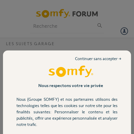
Particuliers
Professionnels
Forum
LES SUJETS GARAGE
Volet
porte de garage OPG100 qui s'ouvre toute
Continuer sans accepter →
seule ?
Portail
Bonjour à tous,
J'ai deux portes de garage somfy OPG100.
Garage
La porte qui donne face à la rue s'ouvre toute seule de temps en
Nous respectons votre vie privée
temps.
Les voisins n'ont pas de portail ou porte de garage automatique.
Nous (Groupe SOMFY) et nos partenaires utilisons des
Sécurité
Est-ce que je peux changer la fréquence des télécommandes.
technologies telles que les cookies sur notre site pour les
Donc j'ai deux portes de garages avec 4 télécommandes
finalités suivantes: Personnaliser le contenu et les
publicités, offrir une expérience personnalisée et analyser
Domotique
cyril B.
notre trafic.
il y a plus de 7 ans