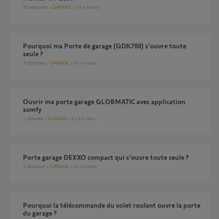
10
réponses
GARAGE
il y a 3 mois
Pourquoi ma Porte de garage (GDK700) s'ouvre toute
seule ?
3
réponses
GARAGE
il y a 4 mois
Ouvrir ma porte garage GLOBMATIC avec application
somfy
1
réponse
GARAGE
il y a 2 mois
porte garage DEXXO compact qui s'ouvre toute seule ?
5
réponses
GARAGE
il y a 4 mois
pourquoi la télécommande du volet roulant ouvre la porte
du garage ?