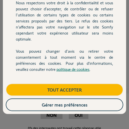
Participer au fil de discussion
Nous respectons votre droit à la confidentialité et vous
Chauffage
pouvez choisir d’accepter, de contrôler ou de refuser
l'utilisation de certains types de cookies ou certains
services proposés par des tiers. Le refus des cookies
Autres produits
n’affectera pas votre navigation sur le site Somfy
cependant votre expérience utilisateur sera moins
Bonjour,
optimale.
Dans votre cas, la fréquence est intrinsèque à l'automatisme, elle ne peut
donc pas être changée.
Vous pouvez changer d'avis ou retirer votre
Ce qu'il faut changer est le codage radio en faisant une RAZ totale puis
Devis avec un pro
consentement à tout moment via le centre de
ajout des TC et auto apprentissage, voir votre notice.
préférences des cookies. Pour plus d’informations,
veuillez consulter notre
politique de cookies
.
Anonyme
il y a plus de 7 ans
Contact
Boutique
TOUT ACCEPTER
Cette réponse vous a-t-elle aidé ?
Gérer mes préférences
NON
OUI
0%
des internautes ont trouvé cette réponse utile