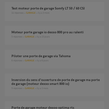
Test moteur porte de garage Somfy LT 50 / 60 CSI
14
réponses
GARAGE
il y a 3 mois
Moteur porte garage io dexxo 800 pro au ralenti
5
réponses
GARAGE
il y a 23 jours
Piloter une porte de garage via Tahoma
6
réponses
GARAGE
il y a 6 jours
inversion du sens d'ouverture de porte de garage ma porte
de garage (moteur dexxo smart 800 io)
9
réponses
GARAGE
il y a 3 mois
Porte de garage moteur dexoo optima rts