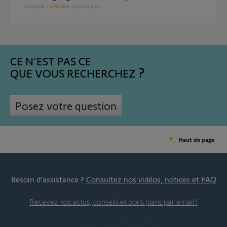
1
réponse
GARAGE
il y a 14 jours
CE N'EST PAS CE
QUE VOUS RECHERCHEZ
Posez votre question
Haut de page
Besoin d’assistance ?
Consultez nos vidéos, notices et FAQ
Recevez nos actus, conseils et bons plans par email !