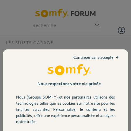
Particuliers
Professionnels
Forum
LES SUJETS GARAGE
Volet
Démontage moteur porte garage Profalux
Continuer sans accepter →
?
Portail
Bonjour
Ma porte de garage
Garage
Profalux donne des
Nous respectons votre vie privée
signes de faiblesse, celle
ci ne remonte que si je
Nous (Groupe SOMFY) et nos partenaires utilisons des
Sécurité
l'aide manuellement.
technologies telles que les cookies sur notre site pour les
Pas de problème pour la
finalités suivantes: Personnaliser le contenu et les
descente. Ce qui me fait
publicités, offrir une expérience personnalisée et analyser
Domotique
penser à un problème de
notre trafic.
condensateur.
J'ai contacté Profalux qui