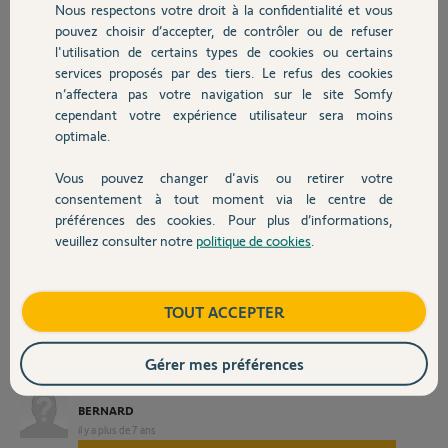
Nous respectons votre droit à la confidentialité et vous
Chauffage
m'indique que le moteur
pouvez choisir d’accepter, de contrôler ou de refuser
est un Somfy LT EAS
l'utilisation de certains types de cookies ou certains
puissance 35 nm.
services proposés par des tiers. Le refus des cookies
Autres produits
J'ai 2 soucis, je n'arrive
n’affectera pas votre navigation sur le site Somfy
pas à démonter le
cependant votre expérience utilisateur sera moins
moteur et je ne trouve
optimale.
pas cette référence chez
Somfy.
Si quelqu'un pouvait m'indiquer la méthode pour démonter ce genre
Vous pouvez changer d'avis ou retirer votre
Devis avec un pro
de moteur sans avoir à démonter la porte complète, cela me serait
consentement à tout moment via le centre de
d'un grand secours.
préférences des cookies. Pour plus d’informations,
D'avance merci de vos réponses.
veuillez consulter notre
politique de cookies
.
Contact
Cordialement
Bernard
Boutique
TOUT ACCEPTER
Gérer mes préférences
BERNARD
il y a plus de 7 ans