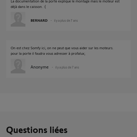
La documentation de la porte explique le montage mais le moteur est
déjà dans le caisson. :(
BERNARD
il y a plus de 7 ans
On est chez Somfy ici, on ne peut que vous aider sur les moteurs.
pour la porte il faudra vous adresser à profalux;
Anonyme
il y a plus de 7 ans
Questions liées