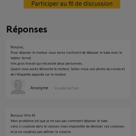
Participer au fil de discussion
Réponses
Bonjour,
Pour déposer le moteur vous serez contraint de déposer le tube avec le
tablier fermé.
très gros travail qui nécessite deux personnes.
Quant vous aurez démonte le moteur, faites-nous une photo du condu et
de l'étiquette apposée sur le moteur.
Anonyme
il y a plus de 7 ans
Bonjour M le M
Mon problème est que je ne sais pas comment déposer le tube.
celui ci coulisse dans le caisson mais impossible de dévisser ces coulisses
et je ne voudrais pas abîmer la visserie.