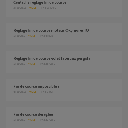
Centralis réglage fin de course
3
réponses
VOLET
il y a 10 jours
Réglage fin de course moteur Oxymores IO
1
réponse
VOLET
il y a 4 mois
Réglage fin de course volet latéraux pergola
1
réponse
VOLET
il y a 29 jours
Fin de course impossible ?
4
réponses
VOLET
il y a 1 jour
Fin de course déréglée
1
réponse
VOLET
il y a 26 jours