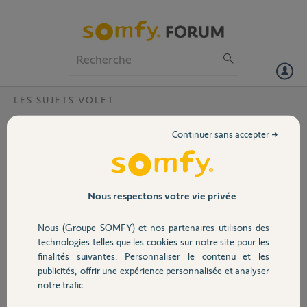
Particuliers
Professionnels
Forum
LES SUJETS VOLET
Volet
comment régler les fins de course des petits
Continuer sans accepter →
volets ?
Portail
moteur Oximo S RTS, la double coupure a fonctionné une fois ,
depuis elle reste inopérante.
Garage
Le moteur fonctionne en marche impulsionnelle .
Nous respectons votre vie privée
Nous (Groupe SOMFY) et nos partenaires utilisons des
Robert W.
Sécurité
il y a plus de 7 ans
technologies telles que les cookies sur notre site pour les
finalités suivantes: Personnaliser le contenu et les
Participer au fil de discussion
publicités, offrir une expérience personnalisée et analyser
Domotique
notre trafic.