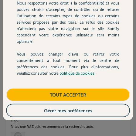
Réponses
Nous respectons votre droit à la confidentialité et vous
Chauffage
pouvez choisir d’accepter, de contrôler ou de refuser
l'utilisation de certains types de cookies ou certains
services proposés par des tiers. Le refus des cookies
Autres produits
Sur ce moteur les recherches de FdC sont auto.
n’affectera pas votre navigation sur le site Somfy
Voir votre notice.
Quelles dimensions le tablier?
cependant votre expérience utilisateur sera moins
optimale.
Anonyme
il y a plus de 7 ans
Vous pouvez changer d'avis ou retirer votre
Devis avec un pro
consentement à tout moment via le centre de
préférences des cookies. Pour plus d’informations,
veuillez consulter notre
politique de cookies
.
Hauteur 80 cm, largeur 70 cm
Contact
Robert W.
il y a plus de 7 ans
Boutique
TOUT ACCEPTER
Gérer mes préférences
Donc je vous confirme que pour les petits tabliers la recherche de FdC est
auto.
faites une RAZ puis recommencez la recherche auto.