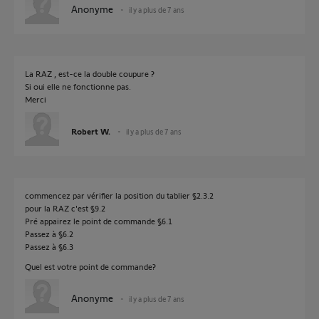
Anonyme
il y a plus de 7 ans
La RAZ , est-ce la double coupure ?
Si oui elle ne fonctionne pas.
Merci
Robert W.
il y a plus de 7 ans
commencez par vérifier la position du tablier §2.3.2
pour la RAZ c'est §9.2
Pré appairez le point de commande §6.1
Passez à §6.2
Passez à §6.3
Quel est votre point de commande?
Anonyme
il y a plus de 7 ans