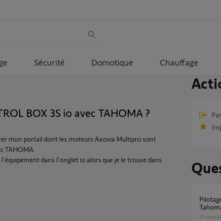
ge
Sécurité
Domotique
Chauffage
Acti
TROL BOX 3S io avec TAHOMA ?
Par
Im
irer mon portail dont les moteurs Axovia Multipro sont
vec TAHOMA.
équipement dans l'onglet io alors que je le trouve dans
Ques
Pilotage portail Control Box 3S IO via
Tahoma
15
répons