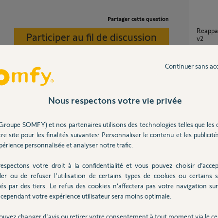
Partager cette question
Reappairage control box 3s io avec tahoma
Participer au fil de discussion
v2
22
répons
Continuer sans ac
Appairage Control Box 3S io (2020) avec
Tahoma
ns config>Io>ajouter>équipement>sélectionnez la
Nous respectons votre vie privée
6
réponse
es instructions.
Groupe SOMFY) et nos partenaires utilisons des technologies telles que les 
re site pour les finalités suivantes: Personnaliser le contenu et les publicités
Problè
il y a plus de 7 ans
érience personnalisée et analyser notre trafic.
13
répons
espectons votre droit à la confidentialité et vous pouvez choisir d’accep
ler ou de refuser l'utilisation de certains types de cookies ou certains s
Appairage elixo 500 3s plus M io avec
és par des tiers. Le refus des cookies n’affectera pas votre navigation sur 
TaHoma
dé ?
cependant votre expérience utilisateur sera moins optimale.
2
réponse
ouvez changer d'avis ou retirer votre consentement à tout moment via le ce