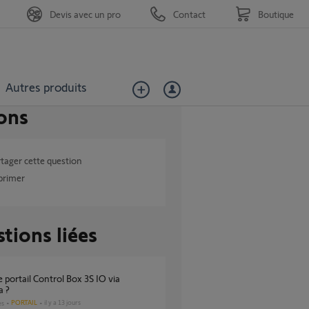
Devis avec un pro
Contact
Boutique
Autres produits
ons
tager cette question
primer
tions liées
 ?
PORTAIL
il y a 13 jours
es