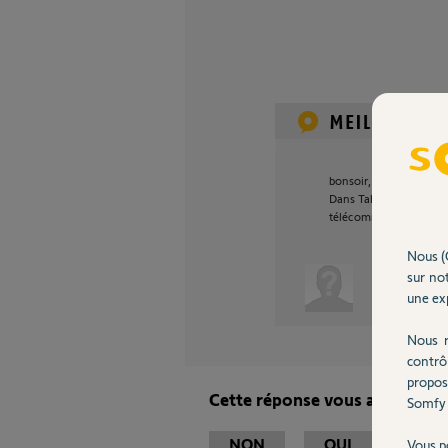
bonsoir,
Dans Tahoma; allez da
télécommande, suivez l
Nous (
sur not
Anonyme
une exp
Nous r
contrô
propos
Cette réponse vous a-t-elle ai
Somfy 
NON
OUI
Vous p