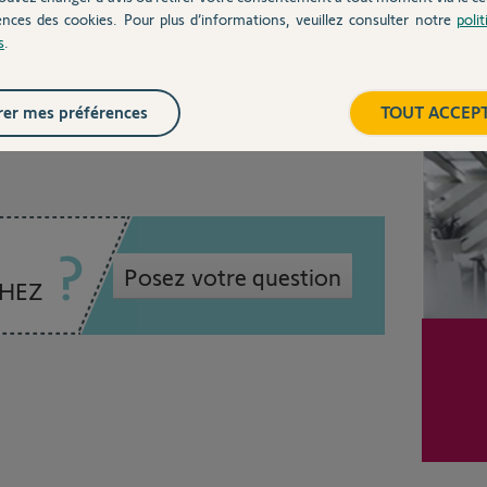
ences des cookies. Pour plus d’informations, veuillez consulter notre
poli
s
.
utile
Inter
er mes préférences
TOUT ACCEP
Posez votre question
CHEZ