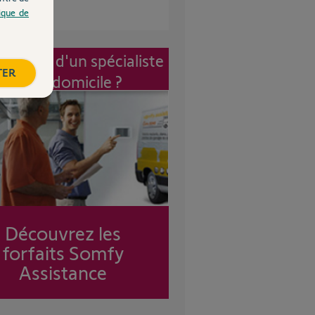
tique de
vention d'un spécialiste
TER
à mon domicile ?
Découvrez les
forfaits Somfy
Assistance