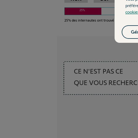
préfér
25%
cookie
25%
des internautes ont trouvé cette réponse 
Gér
CE N'EST PAS CE
QUE VOUS RECHER