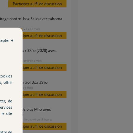
Participer au fil de discussion
DOMOTIQUE
il y a 3 mois
es
Participer au fil de discussion
cepter →
 switch
PORTAIL
il y a environ 2 mois
s
Participer au fil de discussion
cookies
, offrir
me Portail Control Box 3S io
PORTAIL
il y a 5 mois
es
Participer au fil de discussion
ter, de
ervices
le site
 classique v2
DOMOTIQUE
il y a environ 17 heures
s
Participer au fil de discussion
ntre de