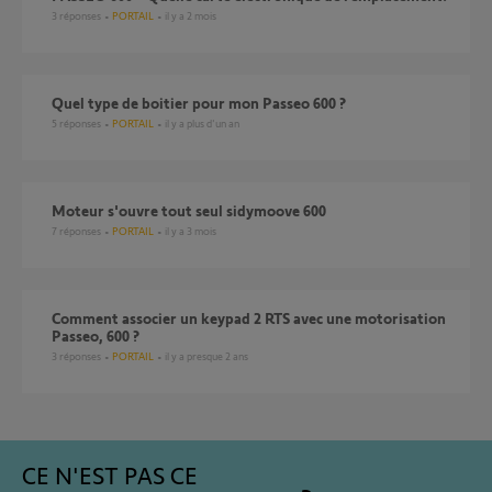
3
réponses
PORTAIL
il y a 2 mois
Quel type de boitier pour mon Passeo 600 ?
5
réponses
PORTAIL
il y a plus d'un an
Moteur s'ouvre tout seul sidymoove 600
7
réponses
PORTAIL
il y a 3 mois
Comment associer un keypad 2 RTS avec une motorisation
Passeo, 600 ?
3
réponses
PORTAIL
il y a presque 2 ans
CE N'EST PAS CE