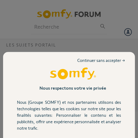
Particuliers
Professionnels
Forum
LES SUJETS PORTAIL
Volet
Problème sur motorisation Passeo 600 ?
Continuer sans accepter →
Le vantail s ouvre mais ne se ferme pas
Portail
Patrick R.
Garage
Nous respectons votre vie privée
il y a plus de 7 ans
Participer au fil de discussion
Nous (Groupe SOMFY) et nos partenaires utilisons des
Sécurité
technologies telles que les cookies sur notre site pour les
finalités suivantes: Personnaliser le contenu et les
publicités, offrir une expérience personnalisée et analyser
Domotique
notre trafic.
Bonjour Patrick,