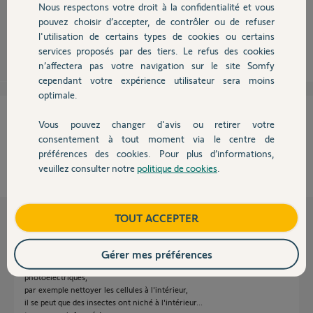
Nous respectons votre droit à la confidentialité et vous
Qu'indique les voyants du boîtier électronique ?
Chauffage
pouvez choisir d’accepter, de contrôler ou de refuser
l'utilisation de certains types de cookies ou certains
Sylvain C.
il y a plus de 7 ans
services proposés par des tiers. Le refus des cookies
Autres produits
n’affectera pas votre navigation sur le site Somfy
cependant votre expérience utilisateur sera moins
optimale.
Cette réponse vous a-t-elle aidé ?
Vous pouvez changer d'avis ou retirer votre
Devis avec un pro
consentement à tout moment via le centre de
NON
OUI
préférences des cookies. Pour plus d’informations,
veuillez consulter notre
politique de cookies
.
Contact
100%
des internautes ont trouvé cette réponse utile
Les autres réponses
Boutique
TOUT ACCEPTER
Gérer mes préférences
Si vous avez des cellules, vérifier que rien n’occulte les cellules
photoélectriques,
par exemple nettoyer les cellules à l'intérieur,
il se peut que des insectes ont niché à l'intérieur...