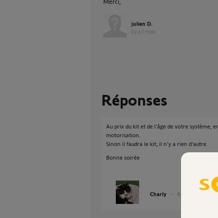
Merci,
julien D.
il y a 2 mois
Réponses
Au prix du kit et de l'âge de votre système,
motorisation.
Sinon il faudra le kit; il n'y a rien d'autre.
Bonne soirée
Charly
il y a 2 mois