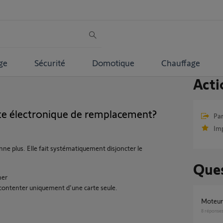
ge
Sécurité
Domotique
Chauffage
Acti
te électronique de remplacement?
Par
Im
nne plus. Elle fait systématiquement disjoncter le
Ques
her
ontenter uniquement d'une carte seule.
Moteu
8
réponse