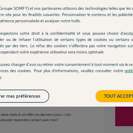
Groupe SOMFY) et nos partenaires utilisons des technologies telles que les 
re site pour les finalités suivantes: Personnaliser le contenu et les publicités
se d'une bestiole humide qui est entrée dans le
érience personnalisée et analyser notre trafic.
Inter
.
u.
espectons votre droit à la confidentialité et vous pouvez choisir d’accep
ler ou de refuser l'utilisation de certains types de cookies ou certains s
fr/users/6899912
si vous ne voulez pas acheter
és par des tiers. Le refus des cookies n’affectera pas votre navigation sur 
cependant votre expérience utilisateur sera moins optimale.
ion ou comme suggéré par Charly, tout
ouvez changer d'avis ou retirer votre consentement à tout moment via le ce
ences des cookies. Pour plus d’informations, veuillez consulter notre
poli
s
.
er mes préférences
TOUT ACCEP
é deux mails à cet effet ces derniers jours, c'est
us pouviez reprendre contact avec moi?