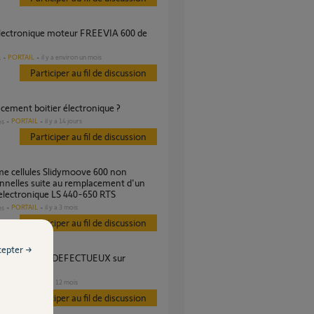
PORTAIL
il y a environ un mois
s
Participer au fil de discussion
acement boitier électronique ?
PORTAIL
il y a 14 jours
es
Participer au fil de discussion
nnelles suite au remplacement d'un
 electronique LS 440-650 RTS
PORTAIL
il y a 3 mois
es
Participer au fil de discussion
cepter →
 600
PORTAIL
il y a 12 mois
s
Participer au fil de discussion