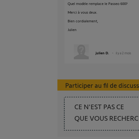
Quel modèle remplace le Passeo 600?
Merci à vous deux.
Bien cordialement,
Julien
julien D.
il y a 2 mois
Participer au fil de discus
CE N'EST PAS CE
QUE VOUS RECHER