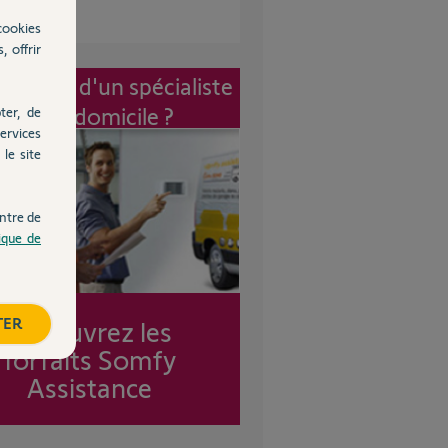
cookies
, offrir
vention d'un spécialiste
à mon domicile ?
ter, de
ervices
le site
ntre de
tique de
TER
Découvrez les
forfaits Somfy
Assistance