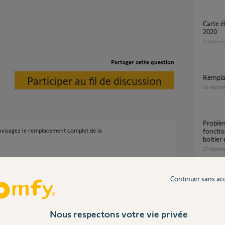
Carte électronique moteur FREEVIA 600 de
2020
2
réponse
Partager cette question
rempl
Participer au fil de discussion
10
répons
Problème cellules Slidymoove 600 non
 envisagez le remplacement complet de la
fonctio
boitier
17
répons
Continuer sans ac
Boitier electronique DEFECTUEUX sur
PASSEO
2
réponse
Nous respectons votre vie privée