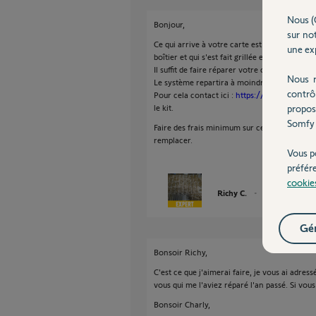
Nous (
Bonjour,
sur not
Ce qui arrive à votre carte est souvent à cau
une exp
boîtier et qui s'est fait grillée en même temps
Il suffit de faire réparer votre carte à nouvea
Nous r
Le système repartira à moindre frais.
contrô
Pour cela contact ici :
https://forum.somfy.
le kit.
propos
Somfy 
Faire des frais minimum sur cette motorisat
remplacer.
Vous p
préfér
cookie
Richy C.
il y a 2 mois
Gér
Bonsoir Richy,
C'est ce que j'aimerai faire, je vous ai adress
vous qui me l'aviez réparé l'an passé. Si vo
Bonsoir Charly,