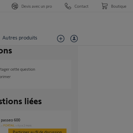
Devis avec un pro
Contact
Boutique
Autres produits
ons
tager cette question
primer
tions liées
r passeo 600
PORTAIL
il y a 2 mois
s
Participer au fil de discussion