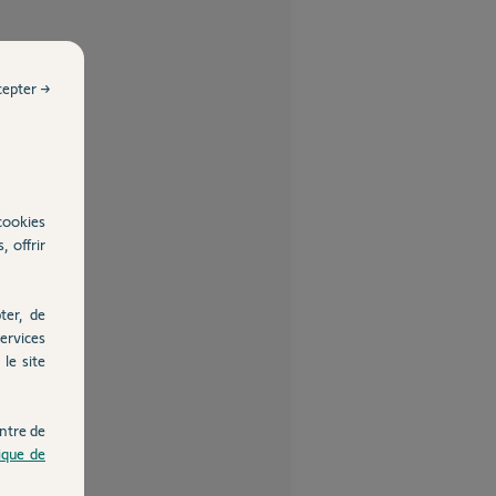
cepter →
cookies
, offrir
ter, de
ervices
le site
ntre de
tique de