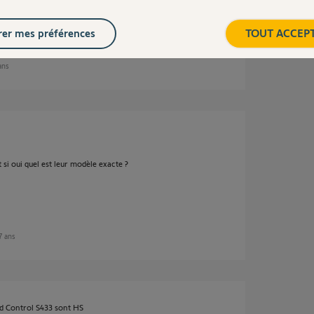
ol par quoi je peut le remplacer
er mes préférences
TOUT ACCEP
 ans
si oui quel est leur modèle exacte ?
 7 ans
d Control S433 sont HS