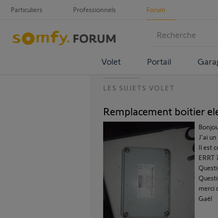
Particuliers
Professionnels
Forum
Volet
Portail
Gara
LES SUJETS VOLET
Remplacement boitier el
Bonjou
J'ai u
Il est
ERRT 7
Questi
Questi
merci 
Gaël