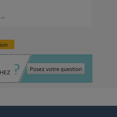
4 ans
sion
Posez votre question
CHEZ