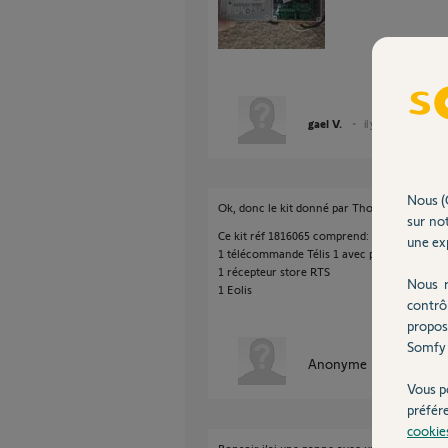
gael V.
il y a environ 7 ans
Nous (
Ok, donc le kit donné par Thomas M convien
sur not
Ce kit réf 1816065 comprend:
une exp
1 télécommande Télis 1 avec position My (1
1 récepteur store RTS
Nous r
1 Eolis
contrô
propos
Somfy 
Anonyme
il y a environ
Vous p
préfér
cookie