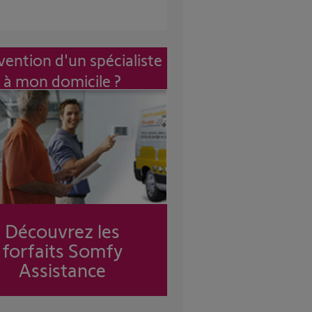
vention d'un spécialiste
à mon domicile ?
Découvrez les
forfaits Somfy
Assistance