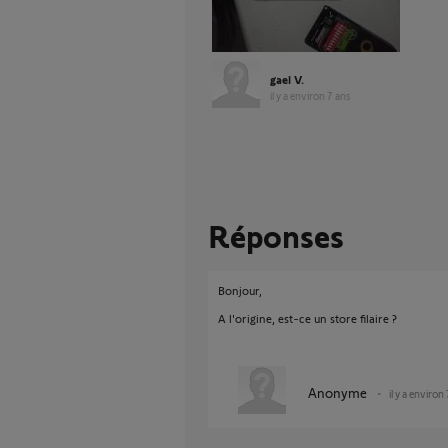
gael V.
il y a environ 7 ans
Réponses
Bonjour,
A l'origine, est-ce un store filaire ?
Anonyme
il y a environ