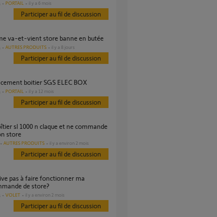
PORTAIL
il y a 6 mois
s
Participer au fil de discussion
ème va-et-vient store banne en butée
AUTRES PRODUITS
il y a 8 jours
s
Participer au fil de discussion
acement boitier SGS ELEC BOX
PORTAIL
il y a 12 mois
s
Participer au fil de discussion
n store
AUTRES PRODUITS
il y a environ 2 mois
Participer au fil de discussion
mmande de store?
VOLET
il y a environ 2 mois
s
Participer au fil de discussion