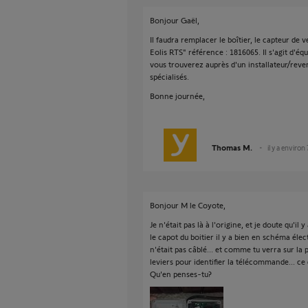
Bonjour Gaël,
Il faudra remplacer le boîtier, le capteur d
Eolis RTS" référence : 1816065. Il s'agit d'
vous trouverez auprès d'un installateur/reve
spécialisés.
Bonne journée,
Thomas M.
il y a environ
Bonjour M le Coyote,
Je n'était pas là à l'origine, et je doute qu'il
le capot du boitier il y a bien en schéma élec
n'était pas câblé... et comme tu verra sur la p
leviers pour identifier la télécommande... ce q
Qu'en penses-tu?