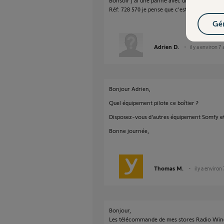
Bonsoir j’ai une panne avec un model 433S
Réf: 728 570 je pense que c’est le radio contr
Gér
Adrien D.
il y a environ 7
Bonjour Adrien,
Quel équipement pilote ce boîtier ?
Disposez-vous d'autres équipement Somfy et 
Bonne journée,
Thomas M.
il y a environ
Bonjour,
Les télécommande de mes stores Radio Win