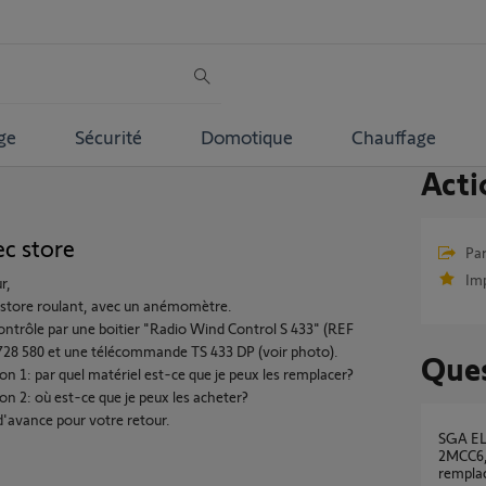
ge
Sécurité
Domotique
Chauffage
Acti
ec store
Par
Im
r,
n store roulant, avec un anémomètre.
 contrôle par une boitier "Radio Wind Control S 433" (REF
28 580 et une télécommande TS 433 DP (voir photo).
Ques
on 1: par quel matériel est-ce que je peux les remplacer?
on 2: où est-ce que je peux les acheter?
d'avance pour votre retour.
SGA ELEC BOX type 5132858A avec boitier
2MCC6, 
remplac