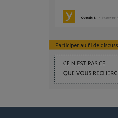
Quentin B.
il y a environ 
Participer au fil de discus
CE N'EST PAS CE
QUE VOUS RECHER