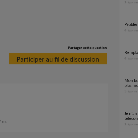
3
réponse
Probl
6
réponse
Partager cette question
Rempl
Participer au fil de discussion
6
réponse
mon boîtier sl 1000 n claque et ne commande
plus mo
1
réponse
je n’arrive pas à faire fonctionner ma
téléco
 7 ans
3
réponse