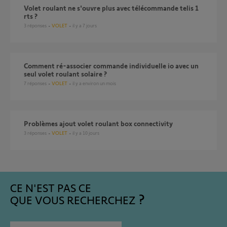
Volet roulant ne s'ouvre plus avec télécommande telis 1
rts ?
3
réponses
VOLET
il y a 7 jours
Comment ré-associer commande individuelle io avec un
seul volet roulant solaire ?
7
réponses
VOLET
il y a environ un mois
Problèmes ajout volet roulant box connectivity
3
réponses
VOLET
il y a 10 jours
CE N'EST PAS CE
QUE VOUS RECHERCHEZ