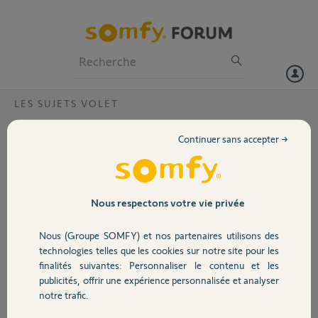
Particuliers
Professionnels
Forum
LES SUJETS VOLET
Volet
Module volet roulant et télécommande
Continuer sans accepter →
Keytis 2
Portail
Bonjour
Je n'arrive pas à associer ma télécommande (d'occasion) keytis 2 rts
Garage
avec le module récepteur volet roulant.
Nous respectons votre vie privée
Pourtant, avec ma box Somfy, cela fonctionne (montée et descente
dans le bon sens).
Nous (Groupe SOMFY) et nos partenaires utilisons des
Sécurité
j'ai essayé 3 télécommandes différentes, peut être les 3 sont elles HS
technologies telles que les cookies sur notre site pour les
? Ou alors, ce module n'est il pas compatible avec les Keytis ?
finalités suivantes: Personnaliser le contenu et les
Merci pour votre aide
publicités, offrir une expérience personnalisée et analyser
Domotique
notre trafic.
Cedric B.