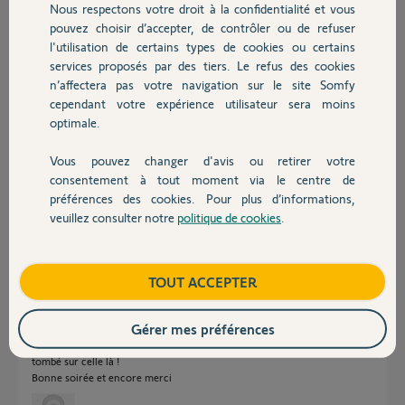
il y a environ 7 ans
Nous respectons votre droit à la confidentialité et vous
Chauffage
Participer au fil de discussion
pouvez choisir d’accepter, de contrôler ou de refuser
l'utilisation de certains types de cookies ou certains
services proposés par des tiers. Le refus des cookies
Autres produits
n’affectera pas votre navigation sur le site Somfy
Réponses
cependant votre expérience utilisateur sera moins
optimale.
Bonjour,
Vous pouvez changer d'avis ou retirer votre
Devis avec un pro
Si vos VR sont RTS vous pouvez affecter une Keytis RTS NS.
consentement à tout moment via le centre de
Inspirez vous de ceci,
préférences des cookies. Pour plus d’informations,
https://youtu.be/USchz6YwmXg
veuillez consulter notre
politique de cookies
.
Contact
Anonyme
il y a environ 7 ans
Boutique
TOUT ACCEPTER
Gérer mes préférences
Sincèrement merci !
J'ai passé ma journée à faire toutes les vidéos somfy sans jamais être
tombé sur celle là !
Bonne soirée et encore merci