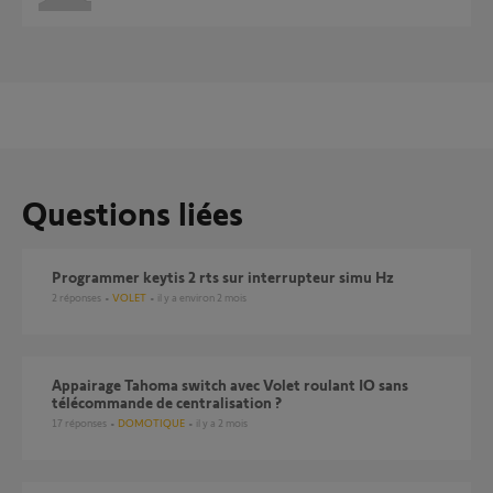
Questions liées
Programmer keytis 2 rts sur interrupteur simu Hz
2
réponses
VOLET
il y a environ 2 mois
Appairage Tahoma switch avec Volet roulant IO sans
télécommande de centralisation ?
17
réponses
DOMOTIQUE
il y a 2 mois