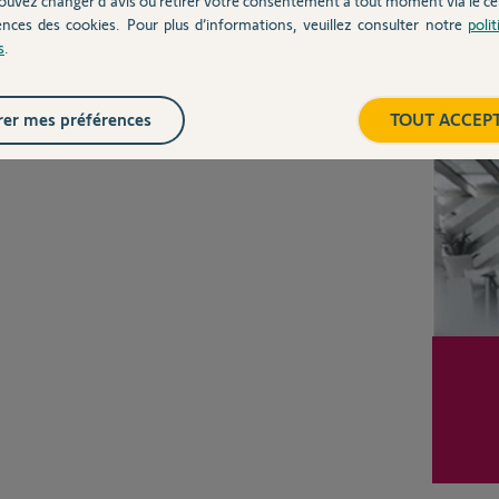
ouvez changer d'avis ou retirer votre consentement à tout moment via le ce
ences des cookies. Pour plus d’informations, veuillez consulter notre
poli
s
.
Posez votre question
CHEZ
Inter
er mes préférences
TOUT ACCEP