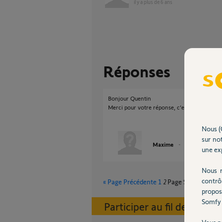
il y a plus de 6 ans
Réponses
Bonjour Quentin
Merci pour votre réponse, c’est bon à savoir 
Nous (
sur not
Maxime
il y a presque 2 a
une exp
Nous r
contrô
« Page Précédente
1
2
Page Suivante »
propos
Somfy 
Participer au fil de discus