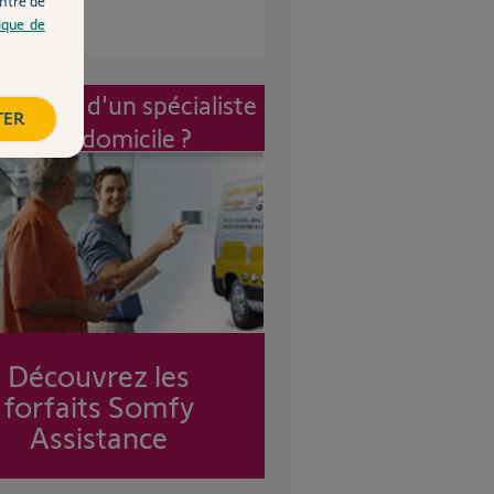
ntre de
tique de
vention d'un spécialiste
TER
à mon domicile ?
Découvrez les
forfaits Somfy
Assistance