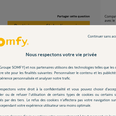
compatibilité du moteur 5073787A/5073809A
Partager cette question
avec le
Participer au fil de discussion
4
réponse
Continuer sans ac
Piliers de 10 en galva et compatibilité Ref.
1240652
portail
Nous respectons votre vie privée
:)
7
réponse
est-ce que le Kit d'alimentation solaire
Groupe SOMFY) et nos partenaires utilisons des technologies telles que les 
Solarse
re site pour les finalités suivantes: Personnaliser le contenu et les publicités
multipr
ns
érience personnalisée et analyser notre trafic.
2
réponse
espectons votre droit à la confidentialité et vous pouvez choisir d’accep
ler ou de refuser l'utilisation de certains types de cookies ou certains s
Connexion visiophone et un portail avec
és par des tiers. Le refus des cookies n’affectera pas votre navigation sur 
moteur 
cependant votre expérience utilisateur sera moins optimale.
sion
5
réponse