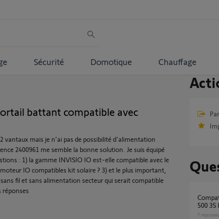
ge
Sécurité
Domotique
Chauffage
Acti
portail battant compatible avec
Par
Im
2 vantaux mais je n'ai pas de possibilité d'alimentation
érence 2400961 me semble la bonne solution. Je suis équipé
tions : 1) la gamme INVISIO IO est-elle compatible avec le
Ques
 moteur IO compatibles kit solaire ? 3) et le plus important,
 sans fil et sans alimentation secteur qui serait compatible
os réponses
Compatibilité kit solarset avec moteur Elixo
500 3S 
7
réponse