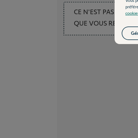
Vous p
préfér
CE N'EST PAS CE
cookie
QUE VOUS RECHER
Gér