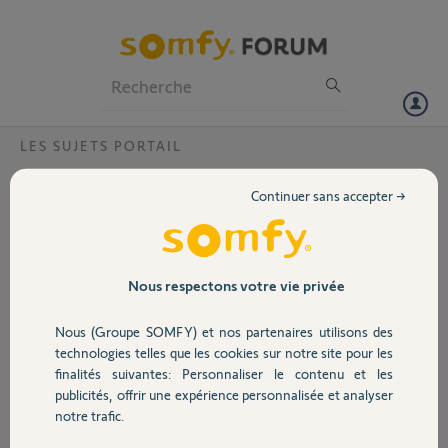
Particuliers
Professionnels
Forum
LES SUJETS PORTAIL
Volet
Portail solaire en panne ?
Continuer sans accepter →
Notre portail est équipé d'un panneau solaire et relié à un boîtier
Portail
Somfy. Le voyant moteur est au vert,le voyant solaire est au orange
depuis 15 jours. Nous sommes donc passé en manuel mais ne
pouvons plus ouvrir le portail avec notre bip. Quelle peut-être la
Garage
Nous respectons votre vie privée
panne ?
Nous (Groupe SOMFY) et nos partenaires utilisons des
Sécurité
Matthieu T.
technologies telles que les cookies sur notre site pour les
il y a plus de 6 ans
finalités suivantes: Personnaliser le contenu et les
Participer au fil de discussion
publicités, offrir une expérience personnalisée et analyser
Domotique
notre trafic.