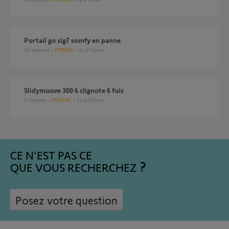
Portail go slg7 somfy en panne
18
réponses
PORTAIL
il y a 5 jours
slidymoove 300 6 clignote 6 fois
3
réponses
PORTAIL
il y a 18 jours
CE N'EST PAS CE
QUE VOUS RECHERCHEZ
Posez votre question