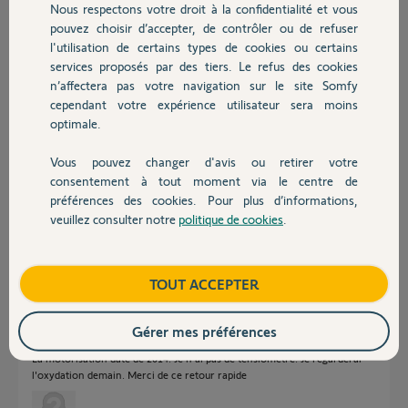
Nous respectons votre droit à la confidentialité et vous
Chauffage
Réponses
pouvez choisir d’accepter, de contrôler ou de refuser
l'utilisation de certains types de cookies ou certains
services proposés par des tiers. Le refus des cookies
Autres produits
Bonjour,
n’affectera pas votre navigation sur le site Somfy
cependant votre expérience utilisateur sera moins
Quel est l'âge de votre Motorisation ?
optimale.
Et du kit solaire ?
Mesurez les tensions de chaque batterie .
Vous pouvez changer d'avis ou retirer votre
Devis avec un pro
consentement à tout moment via le centre de
Mesurez la tension en sortie du panneau.
préférences des cookies. Pour plus d’informations,
Mesurez la tension à l'entrée du boîtier motorisation.
veuillez consulter notre
politique de cookies
.
Contact
Contrôlez les bons contacts des raccords, oxydation ...
Richy C.
il y a plus de 6 ans
Boutique
TOUT ACCEPTER
Gérer mes préférences
La motorisation date de 2014. Je n ai pas de tensiometre. Je regarderai
l'oxydation demain. Merci de ce retour rapide