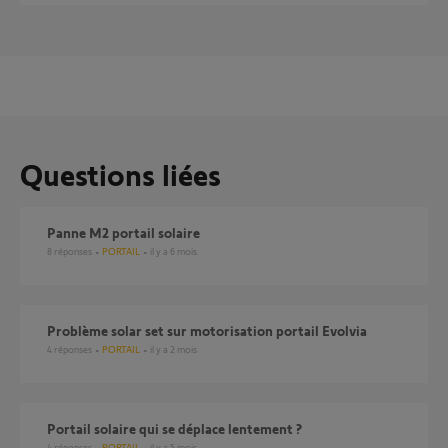
Questions liées
Panne M2 portail solaire
8
réponses
PORTAIL
il y a 6 mois
Problème solar set sur motorisation portail Evolvia
4
réponses
PORTAIL
il y a 2 mois
Portail solaire qui se déplace lentement ?
4
réponses
PORTAIL
il y a 5 mois