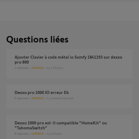
Questions liées
Ajouter Clavier à code métal io Somfy 1841193 sur dexxo
pro 800
3
réponses
GARAGE
il y a 10 jours
Dexxo pro 1000 IO erreur Eb
0
réponses
GARAGE
il y a environ un mois
dexxo 1000 pro est-il compatible "HomeKit" ou
"TahomaSwitch"
8
réponses
GARAGE
il y a 6 jours