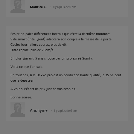
Maurice L.
il y a plus de 6 ans
Ses principales différences hormis que c'est la dernière mouture:
S de smart (intelligent) adaptera son couple à la masse de la porte.
Cycles journaliers accrus, plus de 40.
Ultra rapide, plus de 20cm/s.
En plus, garanti 5 ans si posé par un pro agréé Somfy.
Voilà ce que j'en sais.
En tout cas, si le Dexxo pro est un produit de haute qualité, le 3S ne peut
que le dépasser.
A voir si l'écart de prix justifie vos besoins.
Bonne soirée.
Anonyme
il y a plus de 6 ans