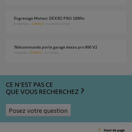
Engrenage Moteur DEXXO PRO 1000Io
14
réponses
GARAGE
il y a environ 2 mois
Télécommande porte garage dexxo pro 800 V2
4
réponses
GARAGE
il y a 2 mois
CE N'EST PAS CE
QUE VOUS RECHERCHEZ
Posez votre question
Haut de page