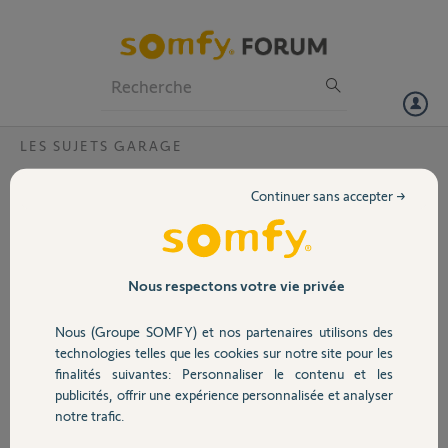
Particuliers
Professionnels
Forum
LES SUJETS GARAGE
Volet
Dexxo pro ?
Continuer sans accepter →
Bonjour
Portail
Je vais changer mes 2 portes de garage pour une porte sectionnelle
de 5,5m sur 2.03m de hauteur ( soit 11,1m2). Je souhaite que ce soit
Garage
Nous respectons votre vie privée
en io. QUel modèle dois je choisir ? Le dexxo 1000? En chaine ou
courroie ? Merci de vos lumières
Nous (Groupe SOMFY) et nos partenaires utilisons des
Sécurité
technologies telles que les cookies sur notre site pour les
Maurice L.
finalités suivantes: Personnaliser le contenu et les
il y a plus de 6 ans
publicités, offrir une expérience personnalisée et analyser
Domotique
Participer au fil de discussion
notre trafic.