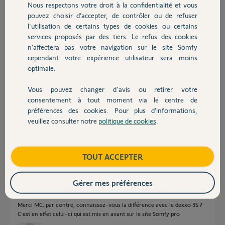
Nous respectons votre droit à la confidentialité et vous
Chauffage
pouvez choisir d’accepter, de contrôler ou de refuser
Réponses
l'utilisation de certains types de cookies ou certains
services proposés par des tiers. Le refus des cookies
Autres produits
n’affectera pas votre navigation sur le site Somfy
Bonjour,
cependant votre expérience utilisateur sera moins
optimale.
Le Dexxo pro 1000 est un excellent choix.
Pour ma part je vous conseille le rail à courroie pour sa souplesse et son
silence.
Vous pouvez changer d'avis ou retirer votre
Devis avec un pro
consentement à tout moment via le centre de
Ne soyez pas surpris de lire le contraire si Richy passe par là.
préférences des cookies. Pour plus d’informations,
La seule différence c'est que moi je connais très bien ce moteur à
veuillez consulter notre
politique de cookies
.
courroie, pas lui !
Contact
Bonne soirée.
Boutique
TOUT ACCEPTER
Anonyme
il y a plus de 6 ans
Gérer mes préférences
Merci MC. par contre, connaissez-vous la différence avec le dexxo 3S ?
C'est en effet celui-ci qui est mis en avant sur le site Somfy pro