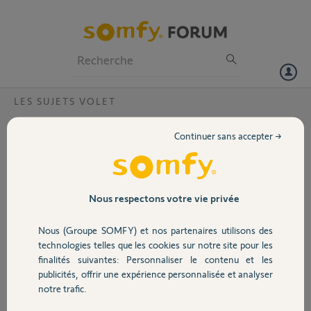
Particuliers
Professionnels
Forum
LES SUJETS VOLET
Volet
Comment décoincer les flasques ?
Continuer sans accepter →
Bonjour,
Portail
comment décoincer les flasques sur un mécanisme coincé ? les
flasques semblent fixées au tube par un rivet et en plus ce rivet est en
position vers le haut. Impossible de faire tourner l'ensemble. Je
Garage
Nous respectons votre vie privée
n'arrive pas à présenter les rivets (ou vis?) face à moi.
(Ceci pour retirer un moteur). Merci
Nous (Groupe SOMFY) et nos partenaires utilisons des
Sécurité
technologies telles que les cookies sur notre site pour les
Léopold R.
finalités suivantes: Personnaliser le contenu et les
il y a environ 6 ans
publicités, offrir une expérience personnalisée et analyser
Domotique
Participer au fil de discussion
notre trafic.