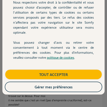
Nous respectons votre droit à la confidentialité et vous
Chauffage
pouvez choisir d’accepter, de contrôler ou de refuser
Réponses
l'utilisation de certains types de cookies ou certains
services proposés par des tiers. Le refus des cookies
Autres produits
n’affectera pas votre navigation sur le site Somfy
Bonjour Léopold,
cependant votre expérience utilisateur sera moins
optimale.
Avez-vous la possibilité de nous transmettre une photographie de ces
flasques afin de voir si nous arrivons à identifier leur fixation ?
Vous pouvez changer d'avis ou retirer votre
De plus, avez-vous essayé de contacter le fabriquant de vos menuiseries
Devis avec un pro
consentement à tout moment via le centre de
?
préférences des cookies. Pour plus d’informations,
Bonne journée,
veuillez consulter notre
politique de cookies
.
Contact
Thomas M.
il y a environ 6 ans
Boutique
TOUT ACCEPTER
Gérer mes préférences
Bonjour,
Déjà voici la flasque, quant à sa fixation, assez difficile à voir, elle se
trouve sur le dessus. Pour moi
il me semble que c'est un rivet (pas d'empreinte cruciforme), est-ce
possible?