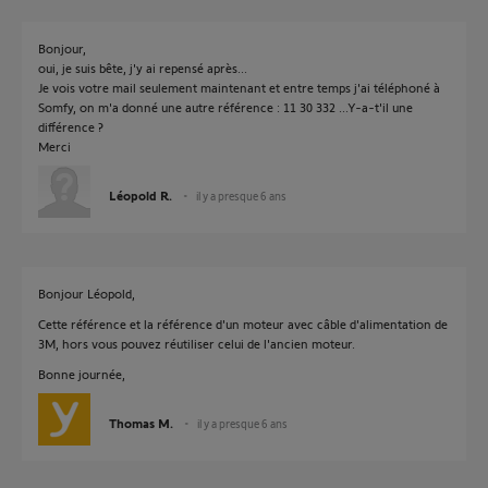
Bonjour,
oui, je suis bête, j'y ai repensé après...
Je vois votre mail seulement maintenant et entre temps j'ai téléphoné à
Somfy, on m'a donné une autre référence : 11 30 332 ...Y-a-t'il une
différence ?
Merci
Léopold R.
il y a presque 6 ans
Bonjour Léopold,
Cette référence et la référence d'un moteur avec câble d'alimentation de
3M, hors vous pouvez réutiliser celui de l'ancien moteur.
Bonne journée,
Thomas M.
il y a presque 6 ans