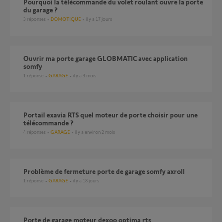
pourquoi la télécommande du volet roulant ouvre la porte
du garage ?
3
réponses
DOMOTIQUE
il y a 17 jours
Ouvrir ma porte garage GLOBMATIC avec application
somfy
1
réponse
GARAGE
il y a 3 mois
Portail exavia RTS quel moteur de porte choisir pour une
télécommande ?
4
réponses
GARAGE
il y a environ 2 mois
Problème de fermeture porte de garage somfy axroll
1
réponse
GARAGE
il y a 18 jours
Porte de garage moteur dexoo optima rts