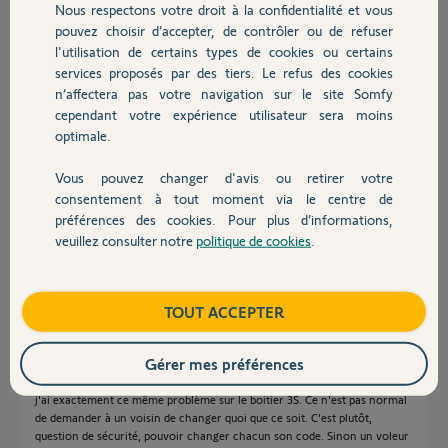
Participer au fil de discussion
Nous respectons votre droit à la confidentialité et vous
Chauffage
pouvez choisir d’accepter, de contrôler ou de refuser
l'utilisation de certains types de cookies ou certains
services proposés par des tiers. Le refus des cookies
Autres produits
Réponses
n’affectera pas votre navigation sur le site Somfy
cependant votre expérience utilisateur sera moins
optimale.
Bonjour,
Vous pouvez changer d'avis ou retirer votre
Vu que c'est votre voisin qui ouvre votre garage, c'est à lui de faire une
Devis avec un pro
consentement à tout moment via le centre de
RAZ pour changer son codage radio.
préférences des cookies. Pour plus d’informations,
Il faudra qu'il fasse la même manip que celle que vous avez fait.
veuillez consulter notre
politique de cookies
.
Bonne journée
Contact
Anonyme
il y a presque 6 ans
Boutique
TOUT ACCEPTER
Gérer mes préférences
Bonjour,
j'ai exactement ce même problème sur le boitier 3S. Ce n'est pas normal
de demander à un voisin de changer quoi que ce soit. C'est plutôt,
question de sécurité, pouvoir changer chacun son code. Sinon un voleur