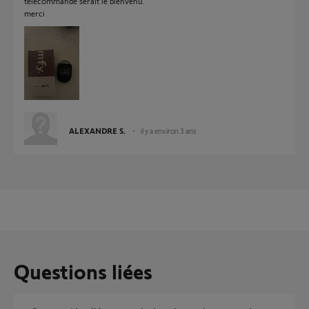
télécommande serait le bienvenu.
merci
ALEXANDRE S.
il y a environ 3 ans
Questions liées