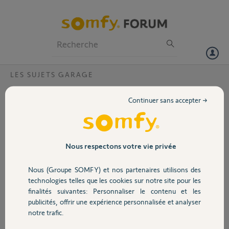
Particuliers
Professionnels
Forum
LES SUJETS GARAGE
Volet
Ma porte de garage s'ouvre avec la
Continuer sans accepter →
télécommande de mon voisin
Portail
Bonjour,
Depuis quelques temps, mon voisin arrive à ouvrir la porte de mon
Garage
garage avec sa télécommande mais la mienne n'ouvre pas la sienne.
Nous respectons votre vie privée
Nous avons tous les deux une porte DEXXO COMPACT RTS.
J'ai supprimé mes télécommandes puis remémorisé mais rien n'y
Nous (Groupe SOMFY) et nos partenaires utilisons des
Sécurité
fait.
technologies telles que les cookies sur notre site pour les
Merci de votre aide !
finalités suivantes: Personnaliser le contenu et les
publicités, offrir une expérience personnalisée et analyser
Domotique
ALAIN H.
notre trafic.
il y a presque 6 ans