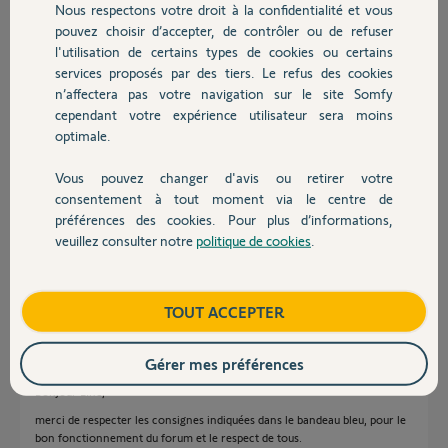
Nous respectons votre droit à la confidentialité et vous
Chauffage
pouvez choisir d’accepter, de contrôler ou de refuser
l'utilisation de certains types de cookies ou certains
Line L.
services proposés par des tiers. Le refus des cookies
Autres produits
il y a presque 6 ans
n’affectera pas votre navigation sur le site Somfy
Participer au fil de discussion
cependant votre expérience utilisateur sera moins
optimale.
Vous pouvez changer d'avis ou retirer votre
Réponses
Devis avec un pro
consentement à tout moment via le centre de
préférences des cookies. Pour plus d’informations,
veuillez consulter notre
politique de cookies
.
Contact
Lisez le bandeau bleu ci-dessus !
Jean-Luc B.
il y a presque 6 ans
Boutique
TOUT ACCEPTER
Gérer mes préférences
Bonjour LIne,
merci de respecter les consignes indiquées dans le bandeau bleu, pour le
bon fonctionnement du forum et le respect de tous.