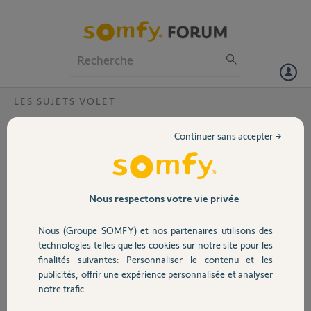
Particuliers
Professionnels
Forum
LES SUJETS VOLET
Volet
Suite à l orage Reprogramer ma commande
Continuer sans accepter →
individuelle de volet io ?
Portail
Suite à l l'orage je veux
reprogrammer ma télécommande d
Garage
un volet io
Nous respectons votre vie privée
Nous (Groupe SOMFY) et nos partenaires utilisons des
Sécurité
technologies telles que les cookies sur notre site pour les
finalités suivantes: Personnaliser le contenu et les
publicités, offrir une expérience personnalisée et analyser
Domotique
notre trafic.