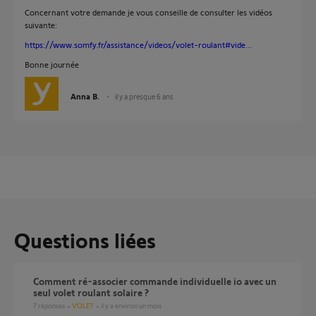
Concernant votre demande je vous conseille de consulter les vidéos
suivante:
https://www.somfy.fr/assistance/videos/volet-roulant#vide...
Bonne journée
Anna B.
il y a presque 6 ans
Questions liées
Comment ré-associer commande individuelle io avec un
seul volet roulant solaire ?
7
réponses
VOLET
il y a environ un mois