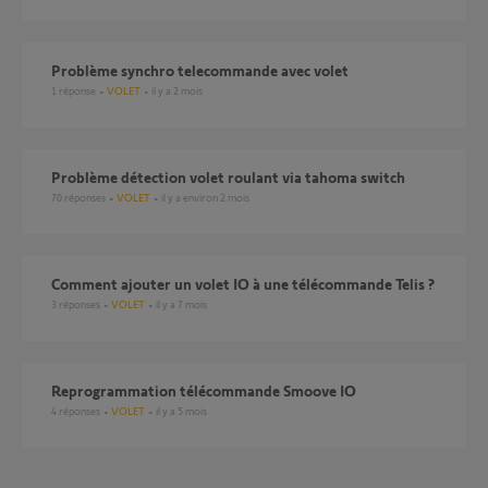
Problème synchro telecommande avec volet
1
réponse
VOLET
il y a 2 mois
Problème détection volet roulant via tahoma switch
70
réponses
VOLET
il y a environ 2 mois
Comment ajouter un volet IO à une télécommande Telis ?
3
réponses
VOLET
il y a 7 mois
Reprogrammation télécommande Smoove IO
4
réponses
VOLET
il y a 5 mois