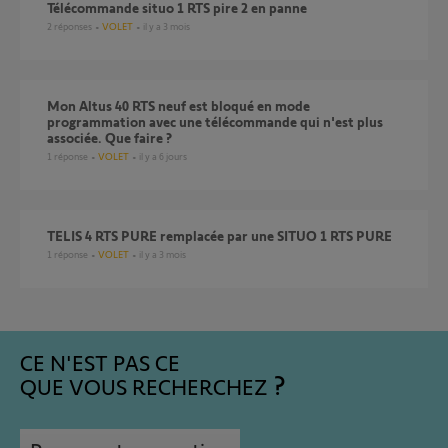
Télécommande situo 1 RTS pire 2 en panne
2
réponses
VOLET
il y a 3 mois
Mon Altus 40 RTS neuf est bloqué en mode
programmation avec une télécommande qui n'est plus
associée. Que faire ?
1
réponse
VOLET
il y a 6 jours
TELIS 4 RTS PURE remplacée par une SITUO 1 RTS PURE
1
réponse
VOLET
il y a 3 mois
CE N'EST PAS CE
QUE VOUS RECHERCHEZ