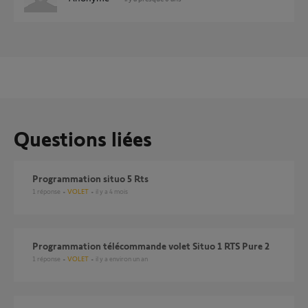
Questions liées
Programmation situo 5 Rts
1
réponse
VOLET
il y a 4 mois
Programmation télécommande volet Situo 1 RTS Pure 2
1
réponse
VOLET
il y a environ un an