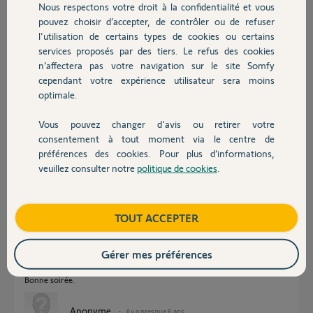
Nous respectons votre droit à la confidentialité et vous
Chauffage
pouvez choisir d’accepter, de contrôler ou de refuser
l'utilisation de certains types de cookies ou certains
services proposés par des tiers. Le refus des cookies
Autres produits
n’affectera pas votre navigation sur le site Somfy
cependant votre expérience utilisateur sera moins
optimale.
Jean-Georges L.
il y a presque 6 ans
Vous pouvez changer d'avis ou retirer votre
Devis avec un pro
Participer au fil de discussion
consentement à tout moment via le centre de
préférences des cookies. Pour plus d’informations,
veuillez consulter notre
politique de cookies
.
Contact
Réponses
Boutique
TOUT ACCEPTER
Bonjour,
Gérer mes préférences
Voici la manip;
https://youtu.be/QkT-0GxOv3I
Bonne soirée.
Anonyme
il y a presque 6 ans