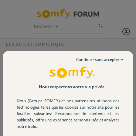
Particuliers
Professionnels
Forum
LES SUJETS DOMOTIQUE
Volet
programmation telecommande SITUO 1
Continuer sans accepter →
RTS
Portail
Bonjour
j'ai dû remplacer mon ancienne
Garage
télécommande TELIS 1 RTS par une
Nous respectons votre vie privée
nouvelle SITUO 1 RTS. Comment
puis-je programmer cette dernière
Nous (Groupe SOMFY) et nos partenaires utilisons des
Sécurité
pour télécommander mon store
technologies telles que les cookies sur notre site pour les
extérieur ?
finalités suivantes: Personnaliser le contenu et les
merci d'avance pour votre réponse
publicités, offrir une expérience personnalisée et analyser
Domotique
En pièce jointe la photo de la
notre trafic.
motorisation du store si nécessaire