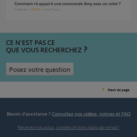
Comment ré appairé une commande Amy avec un volet ?
3
réponses
VOLET
il y a 27 jours
CE N'EST PAS CE
QUE VOUS RECHERCHEZ
Posez votre question
Haut de page
Besoin d’assistance ?
Consultez nos vidéos, notices et FAQ
Recevez nos actus, conseils et bons plans par email !