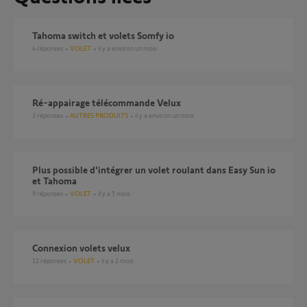
Tahoma switch et volets Somfy io
4
réponses
VOLET
il y a environ un mois
ré-appairage télécommande Velux
3
réponses
AUTRES PRODUITS
il y a environ un mois
Plus possible d'intégrer un volet roulant dans Easy Sun io
et Tahoma
9
réponses
VOLET
il y a 5 mois
Connexion volets velux
12
réponses
VOLET
il y a 2 mois