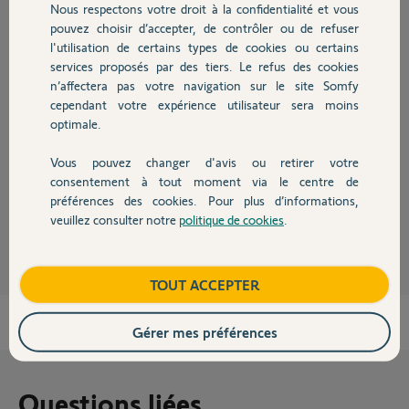
Nous respectons votre droit à la confidentialité et vous
Chauffage
Réponses
pouvez choisir d’accepter, de contrôler ou de refuser
l'utilisation de certains types de cookies ou certains
services proposés par des tiers. Le refus des cookies
Autres produits
Bonjour,
n’affectera pas votre navigation sur le site Somfy
cependant votre expérience utilisateur sera moins
Ce lien devrait vous aider.
optimale.
https://forum.somfy.fr/questions/1581192-reprogrammation-
telecommande-easy-sun-io
Vous pouvez changer d'avis ou retirer votre
Devis avec un pro
Bonne journée.
consentement à tout moment via le centre de
préférences des cookies. Pour plus d’informations,
André N.
il y a plus de 5 ans
veuillez consulter notre
politique de cookies
.
Contact
Boutique
TOUT ACCEPTER
Gérer mes préférences
Questions liées