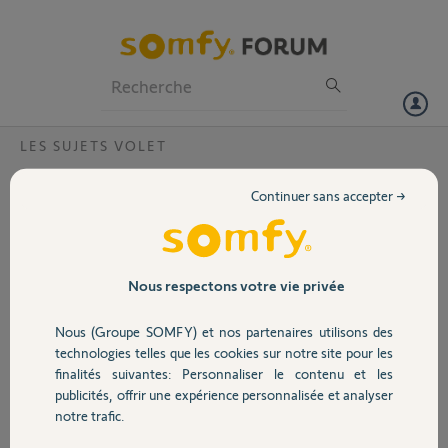
Particuliers
Professionnels
Forum
LES SUJETS VOLET
Volet
appairer un volet velux sur Somfy easy sun
Continuer sans accepter →
Bonjour
Portail
Est-il possible d'appairer un volet VELUX à partir de sa
télécommande IO
A une télécommande générale Somfy easy sun
Garage
Nous respectons votre vie privée
Merci d'avance
Nous (Groupe SOMFY) et nos partenaires utilisons des
Sécurité
Nicolas D.
technologies telles que les cookies sur notre site pour les
il y a plus de 5 ans
finalités suivantes: Personnaliser le contenu et les
Participer au fil de discussion
publicités, offrir une expérience personnalisée et analyser
Domotique
notre trafic.