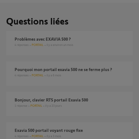
Questions liées
Problèmes avec EXAVIA 500 ?
4
réponses
PORTAIL
il y a environ un mois
pourquoi mon portail exavia 500 ne se ferme plus ?
4
réponses
PORTAIL
il y a 6 mois
Bonjour, clavier RTS portail Exavia 500
1
réponse
PORTAIL
il y a 23 jours
Exavia 500 portail voyant rouge fixe
4
réponses
PORTAIL
il y a 3 mois