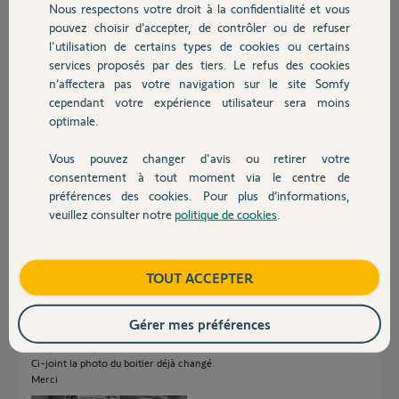
Nous respectons votre droit à la confidentialité et vous
Chauffage
pouvez choisir d’accepter, de contrôler ou de refuser
Fernand D.
l'utilisation de certains types de cookies ou certains
il y a plus de 5 ans
services proposés par des tiers. Le refus des cookies
Autres produits
Participer au fil de discussion
n’affectera pas votre navigation sur le site Somfy
cependant votre expérience utilisateur sera moins
optimale.
Réponses
Vous pouvez changer d'avis ou retirer votre
Devis avec un pro
consentement à tout moment via le centre de
préférences des cookies. Pour plus d’informations,
Bonjour
veuillez consulter notre
politique de cookies
.
Contact
Montrez des photos de votre boîtier électronique actuel.
Richy C.
il y a plus de 5 ans
Boutique
TOUT ACCEPTER
Gérer mes préférences
Bonjour Richy.
Ci-joint la photo du boitier déjà changé.
Merci