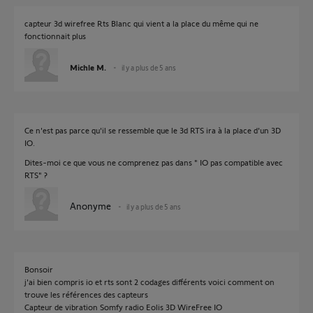
capteur 3d wirefree Rts Blanc qui vient a la place du même qui ne
fonctionnait plus
Michle M.
il y a plus de 5 ans
Ce n'est pas parce qu'il se ressemble que le 3d RTS ira à la place d'un 3D
IO.
Dites-moi ce que vous ne comprenez pas dans " IO pas compatible avec
RTS" ?
Anonyme
il y a plus de 5 ans
Bonsoir
j'ai bien compris io et rts sont 2 codages différents voici comment on
trouve les références des capteurs
Capteur de vibration Somfy radio Eolis 3D WireFree IO