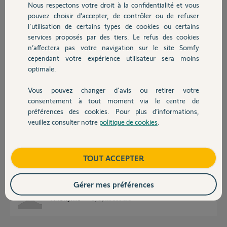
Nous respectons votre droit à la confidentialité et vous
Chauffage
Michle M.
pouvez choisir d’accepter, de contrôler ou de refuser
il y a plus de 5 ans
l'utilisation de certains types de cookies ou certains
Participer au fil de discussion
services proposés par des tiers. Le refus des cookies
Autres produits
n’affectera pas votre navigation sur le site Somfy
cependant votre expérience utilisateur sera moins
optimale.
Réponses
Vous pouvez changer d'avis ou retirer votre
Devis avec un pro
consentement à tout moment via le centre de
Bonjour,
préférences des cookies. Pour plus d’informations,
Vous nous parlez d'un 3D RTS....???? Sur un store IO.
veuillez consulter notre
politique de cookies
.
Contact
L'un n'est pas compatible avec l'autre !
Sur un store IO il faut un 3D IO !
Boutique
TOUT ACCEPTER
Dans un moteur diesel on met du gazole, pas du E85.
CdL
Gérer mes préférences
Anonyme
il y a plus de 5 ans