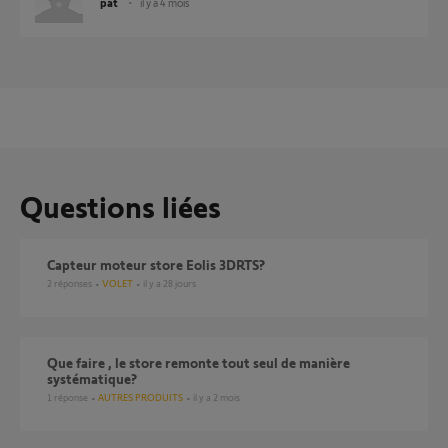
pat
il y a 4 mois
Questions liées
Capteur moteur store Eolis 3DRTS?
2
réponses
VOLET
il y a 28 jours
Que faire , le store remonte tout seul de manière
systématique?
1
réponse
AUTRES PRODUITS
il y a 2 mois