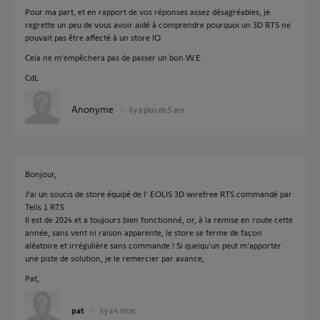
Pour ma part, et en rapport de vos réponses assez désagréables, je
regrette un peu de vous avoir aidé à comprendre pourquoi un 3D RTS ne
pouvait pas être affecté à un store IO.
Cela ne m'empêchera pas de passer un bon W.E.
CdL
Anonyme
il y a plus de 5 ans
Bonjour,
J'ai un soucis de store équipé de l' EOLIS 3D wirefree RTS.commandé par
Telis 1 RTS
Il est de 2024 et a toujours bien fonctionné, or, à la remise en route cette
année, sans vent ni raison apparente, le store se ferme de façon
aléatoire et irrégulière sans commande ! Si quelqu'un peut m'apporter
une piste de solution, je le remercier par avance,
Pat,
pat
il y a 4 mois