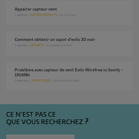
Appairer capteur vent
1
réponse
AUTRES PRODUITS
il y a 11 jours
Comment obtenir un capot d’eolis 3D noir
1
réponse
SÉCURITÉ
il y a environ 2 mois
Problème avec capteur de vent Eolis Wirefree io Somfy -
1816084
3
réponses
DOMOTIQUE
il y a environ 2 mois
CE N'EST PAS CE
QUE VOUS RECHERCHEZ