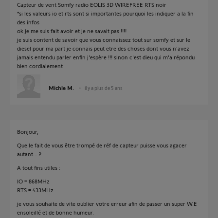
Capteur de vent Somfy radio EOLIS 3D WIREFREE RTS noir
*si les valeurs io et rts sont si importantes pourquoi les indiquer a la fin
des infos
ok je me suis fait avoir et je ne savait pas !!!!
je suis content de savoir que vous connaissez tout sur somfy et sur le
diesel pour ma part je connais peut etre des choses dont vous n'avez
jamais entendu parler enfin j'espère !!! sinon c'est dieu qui m'a répondu
bien cordialement
Michle M.
il y a plus de 5 ans
Bonjour,
Que le fait de vous être trompé de réf de capteur puisse vous agacer
autant....?
A tout fins utiles :
IO = 868MHz
RTS = 433MHz
je vous souhaite de vite oublier votre erreur afin de passer un super W.E
ensoleillé et de bonne humeur.