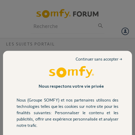
Particuliers
Professionnels
Forum
LES SUJETS PORTAIL
Volet
Clavier RTS et Slidymoove 600 position
Continuer sans accepter →
piéton
Portail
Bonjour,
Je viens d'installer un moteur de portail coulissant Slidymoove 600.
Garage
Nous respectons votre vie privée
J'ai appareillé sans souci les télécommandes Keypop2 sur les 2
boutons (1 total et 2 piéton).
Nous (Groupe SOMFY) et nos partenaires utilisons des
J'ai voulu faire le même avec le clavier rts. cela à fonctionné pour
Sécurité
technologies telles que les cookies sur notre site pour les
l'ouverture totale (bouton 1) mais quand il faut le faire pour le bouton
finalités suivantes: Personnaliser le contenu et les
2 (piéton) impossible.
publicités, offrir une expérience personnalisée et analyser
J'ai tenté à plusieurs reprises et rien n'y fait.
Domotique
notre trafic.
Merci,