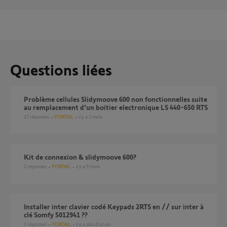
Questions liées
Problème cellules Slidymoove 600 non fonctionnelles suite
au remplacement d'un boitier electronique LS 440-650 RTS
17
réponses
PORTAIL
il y a 3 mois
Kit de connexion & slidymoove 600?
2
réponses
PORTAIL
il y a 9 mois
Installer inter clavier codé Keypads 2RTS en // sur inter à
clé Somfy 5012941 ??
7
réponses
PORTAIL
il y a plus d'un an