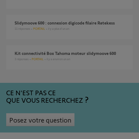
Slidymoove 600 : connexion digicode filaire Retekess
11
réponses
PORTAIL
il y a plus d'un an
Kit connectivité Box Tahoma moteur slidymoove 600
3
réponses
PORTAIL
il y a environ un an
CE N'EST PAS CE
QUE VOUS RECHERCHEZ
Posez votre question