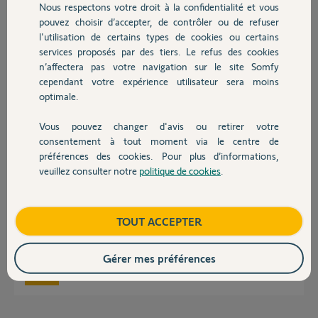
Nous respectons votre droit à la confidentialité et vous
Chauffage
pouvez choisir d’accepter, de contrôler ou de refuser
luis L.
l'utilisation de certains types de cookies ou certains
il y a environ 5 ans
services proposés par des tiers. Le refus des cookies
Autres produits
Participer au fil de discussion
n’affectera pas votre navigation sur le site Somfy
cependant votre expérience utilisateur sera moins
optimale.
Réponses
Vous pouvez changer d'avis ou retirer votre
Devis avec un pro
consentement à tout moment via le centre de
préférences des cookies. Pour plus d’informations,
Bonjour Luis,
veuillez consulter notre
politique de cookies
.
Contact
Lorsque vous effectuez la procédure d'appairage, aucuns voyants ne
s'allume sur le boitier électronique ? Si c'est le cas, il est nécessaire de
positionner le clavier autrement sur le boitier électronique afin que
celui-ci soit bien reconnu.
Boutique
TOUT ACCEPTER
Bonne journée,
Gérer mes préférences
Gaëlle B.
il y a environ 5 ans