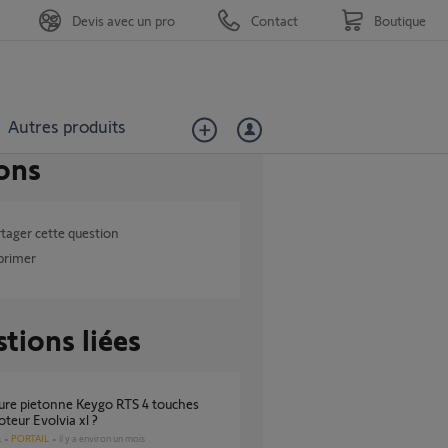
Devis avec un pro
Contact
Boutique
Autres produits
ons
tager cette question
primer
tions liées
teur Evolvia xl ?
PORTAIL
il y a environ un mois
s