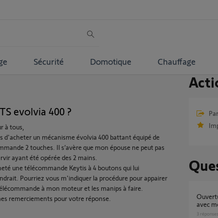
ge
Sécurité
Domotique
Chauffage
Acti
S evolvia 400 ?
Par
Im
r à tous,
ns d'acheter un mécanisme évolvia 400 battant équipé de
mmande 2 touches. Il s’avère que mon épouse ne peut pas
ervir ayant été opérée des 2 mains.
Ques
cheté une télécommande Keytis à 4 boutons qui lui
ndrait. Pourriez vous m'indiquer la procédure pour appairer
télécommande à mon moteur et les manips à faire.
Ouverture pietonne Keygo RTS 4 touches
es remerciements pour votre réponse.
avec mo
3
réponse