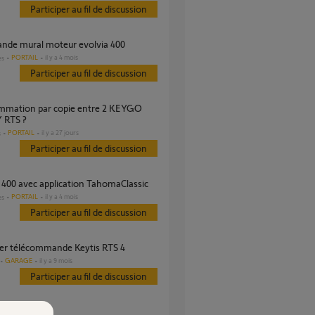
Participer au fil de discussion
nde mural moteur evolvia 400
PORTAIL
il y a 4 mois
es
Participer au fil de discussion
 RTS ?
PORTAIL
il y a 27 jours
s
Participer au fil de discussion
a 400 avec application TahomaClassic
PORTAIL
il y a 4 mois
es
Participer au fil de discussion
quer télécommande Keytis RTS 4
GARAGE
il y a 9 mois
Participer au fil de discussion