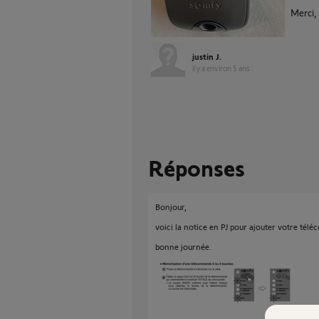
Merci,
justin J.
il y a environ 5 ans
Réponses
Bonjour,
voici la notice en PJ pour ajouter votre té
bonne journée.