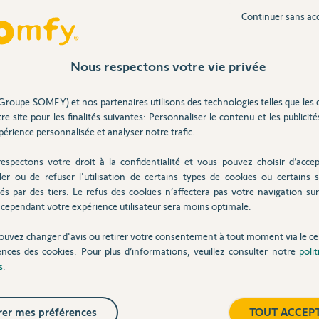
Continuer sans ac
Inter
ans
Nous respectons votre vie privée
Groupe SOMFY) et nos partenaires utilisons des technologies telles que les 
 poser la télécommande sur la cible : pour le
e ? où se trouve la cible ?
re site pour les finalités suivantes: Personnaliser le contenu et les publicités
érience personnalisée et analyser notre trafic.
espectons votre droit à la confidentialité et vous pouvez choisir d’accep
ler ou de refuser l'utilisation de certains types de cookies ou certains s
s
és par des tiers. Le refus des cookies n’affectera pas votre navigation sur 
cependant votre expérience utilisateur sera moins optimale.
ouvez changer d'avis ou retirer votre consentement à tout moment via le ce
oteur.
ences des cookies. Pour plus d’informations, veuillez consulter notre
poli
s
.
evolvia.pdf
er mes préférences
TOUT ACCEP