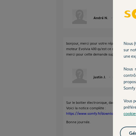
André N.
il y a environ 5 
Nous (
bonjour, merci pour votre réponse. il est dit
moteur Evolvia 400 qu'est ce que cela veut dir
sur not
merci pour cette demande supplémentaire
une exp
Nous r
contrô
justin J.
il y a environ 5 an
propos
Somfy 
Vous p
Sur le boitier électronique, dans le bras du m
préfér
Voici la notice complète :
cookie
https://www.somfy.fr/downloads/fr/notice_
Bonne journée.
Gér