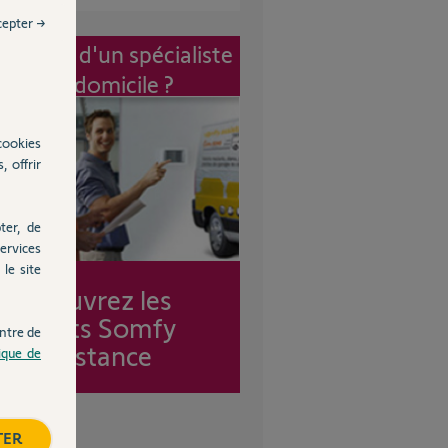
cepter →
vention d'un spécialiste
à mon domicile ?
cookies
, offrir
ter, de
ervices
le site
Découvrez les
forfaits Somfy
ntre de
Assistance
tique de
TER