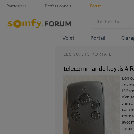
Particuliers
Professionnels
Forum
Volet
Portail
Gara
LES SUJETS PORTAIL
telecommande keytis 4 RT
Bonjou
Je vie
téléco
s'en s
J'ai a
convie
cette 
avec m
Justin