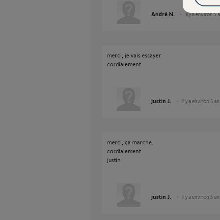
André N.
il y a environ 5 
merci, je vais essayer
cordialement
justin J.
il y a environ 5 an
merci, ça marche.
cordialement
justin
justin J.
il y a environ 5 an