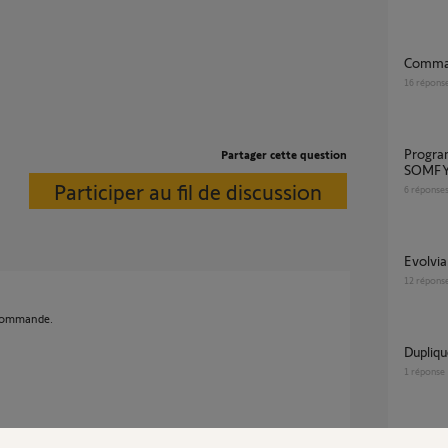
Comma
16
répons
Programmation par copie entre 2 KEYGO
Partager cette question
SOMFY
Participer au fil de discussion
6
réponse
Evolvi
12
répons
lécommande.
Dupli
1
réponse