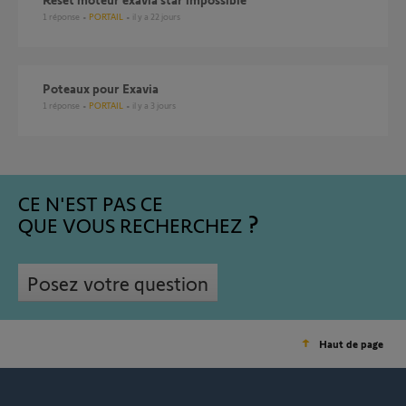
1
réponse
PORTAIL
il y a 22 jours
Poteaux pour Exavia
1
réponse
PORTAIL
il y a 3 jours
CE N'EST PAS CE
QUE VOUS RECHERCHEZ
Posez votre question
Haut de page