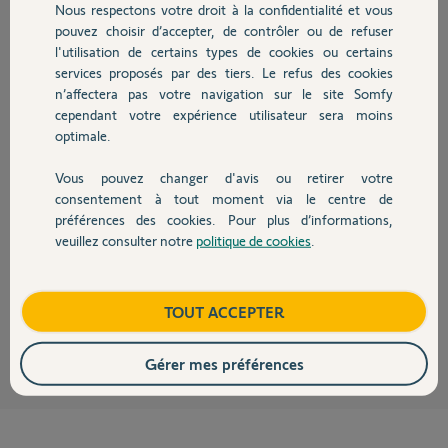
Nous respectons votre droit à la confidentialité et vous
Chauffage
il y a environ 5 ans
pouvez choisir d’accepter, de contrôler ou de refuser
Participer au fil de discussion
l'utilisation de certains types de cookies ou certains
services proposés par des tiers. Le refus des cookies
Autres produits
n’affectera pas votre navigation sur le site Somfy
cependant votre expérience utilisateur sera moins
Réponses
optimale.
Vous pouvez changer d'avis ou retirer votre
Bonjour,
Devis avec un pro
consentement à tout moment via le centre de
Tout d'abord, il faut déterminer d'où vient le problème rencontré,
préférences des cookies. Pour plus d’informations,
mécanique ou électronique.
veuillez consulter notre
politique de cookies
.
Contact
Essayez après avoir permuter les deux vérins pour voir si le problème se
déplace et reste sur le même moteur.
Boutique
TOUT ACCEPTER
Richy C.
il y a environ 5 ans
Gérer mes préférences