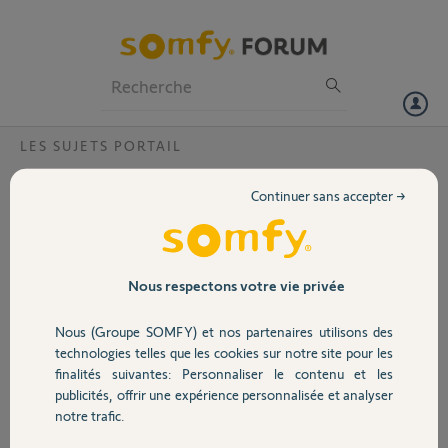
Particuliers
Professionnels
Forum
LES SUJETS PORTAIL
Volet
Defaut sur moteur exavia
Continuer sans accepter →
Bonjour,
Portail
un de mes deux moteurs semblent se bloquer intempestivement
y 'a t'il un probleme de vis vrillée ?
que faut 'il faire pour le SAV de ces moteurs ?
Garage
Nous respectons votre vie privée
merci pour votre aide
ca fait environ 4 ans que j'ai les moteurs
Nous (Groupe SOMFY) et nos partenaires utilisons des
bonne journée
Sécurité
technologies telles que les cookies sur notre site pour les
patrice
finalités suivantes: Personnaliser le contenu et les
publicités, offrir une expérience personnalisée et analyser
Merci,
Domotique
notre trafic.
patrice A.