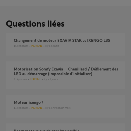
Questions liées
changement de moteur EXAVIA STAR vs IXENGO L3S
14
réponses
PORTAIL
il y a 6 mois
Motorisation Somfy Exavia – Chenillard / Défilement des
LED au démarrage (impossible d'initialiser)
4
réponses
PORTAIL
il y a 4 jours
Moteur ixengo ?
11
réponses
PORTAIL
il y a environ un mois
Reset moteur exavia star impossible