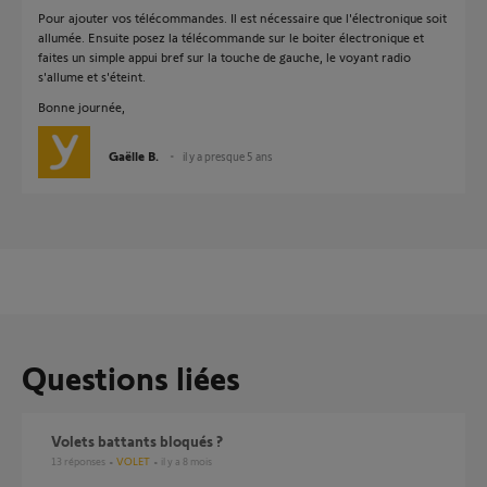
Pour ajouter vos télécommandes. Il est nécessaire que l'électronique soit
allumée. Ensuite posez la télécommande sur le boiter électronique et
faites un simple appui bref sur la touche de gauche, le voyant radio
s'allume et s'éteint.
Bonne journée,
Gaëlle B.
il y a presque 5 ans
Questions liées
Volets battants bloqués ?
13
réponses
VOLET
il y a 8 mois