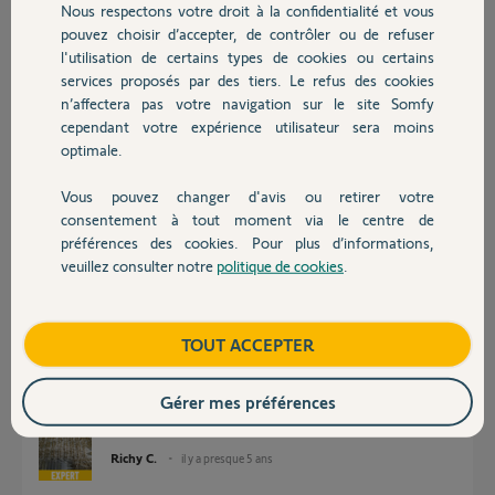
Participer au fil de discussion
Nous respectons votre droit à la confidentialité et vous
Chauffage
pouvez choisir d’accepter, de contrôler ou de refuser
l'utilisation de certains types de cookies ou certains
services proposés par des tiers. Le refus des cookies
Autres produits
Réponses
n’affectera pas votre navigation sur le site Somfy
cependant votre expérience utilisateur sera moins
optimale.
Bonjour,
Vous pouvez changer d'avis ou retirer votre
Boitier HS
Devis avec un pro
consentement à tout moment via le centre de
CdL
préférences des cookies. Pour plus d’informations,
veuillez consulter notre
politique de cookies
.
Contact
Anonyme
il y a presque 5 ans
Boutique
TOUT ACCEPTER
Bonjour,
Gérer mes préférences
Faites d'abord une RAZ du boîtier, puis recommencez la mise en service.
Richy C.
il y a presque 5 ans