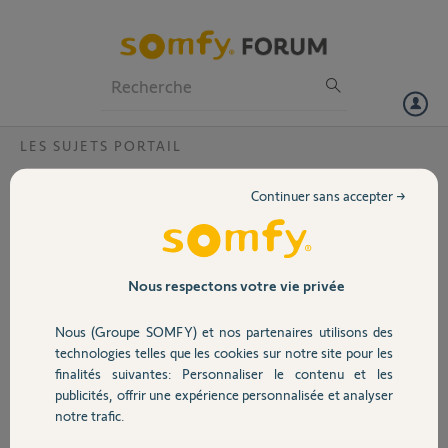
Particuliers
Professionnels
Forum
LES SUJETS PORTAIL
Volet
Fonctionnement différent de chaque
Continuer sans accepter →
battant
Portail
Bonjour,
Ja viens d'installer un Passeo 800. Tout semble bien se passer, sauf
Garage
que le battant M2 s'ouvre et se ferme à pleine vitesse, sans ralentir à
Nous respectons votre vie privée
la fermeture, ce que fait très bien le battant M1. Merci de m'aider à
comprendre ?
Nous (Groupe SOMFY) et nos partenaires utilisons des
Sécurité
technologies telles que les cookies sur notre site pour les
Merci,
finalités suivantes: Personnaliser le contenu et les
publicités, offrir une expérience personnalisée et analyser
Domotique
Pierrick G.
notre trafic.
il y a presque 5 ans