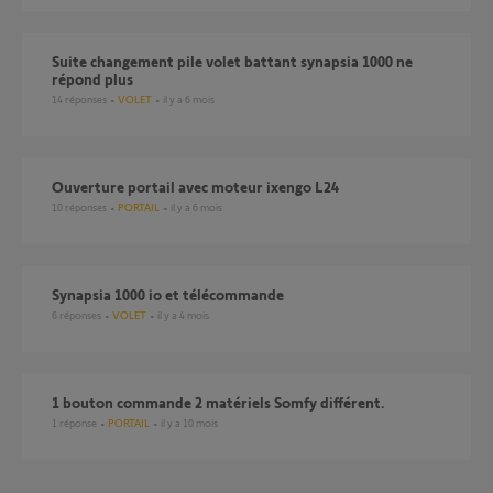
suite changement pile volet battant synapsia 1000 ne
répond plus
14
réponses
VOLET
il y a 6 mois
Ouverture portail avec moteur ixengo L24
10
réponses
PORTAIL
il y a 6 mois
Synapsia 1000 io et télécommande
6
réponses
VOLET
il y a 4 mois
1 bouton commande 2 matériels Somfy différent.
1
réponse
PORTAIL
il y a 10 mois