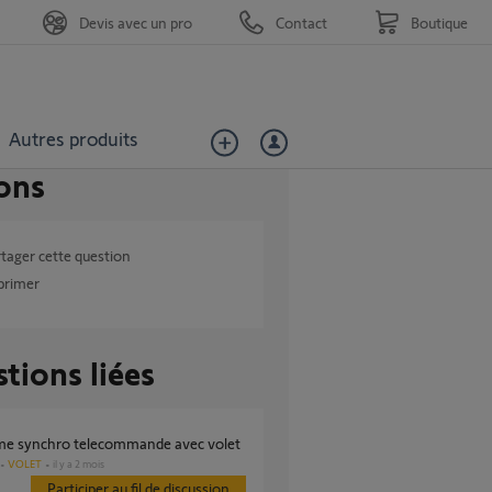
Devis avec un pro
Contact
Boutique
Autres produits
ons
tager cette question
primer
tions liées
ème synchro telecommande avec volet
VOLET
il y a 2 mois
Participer au fil de discussion