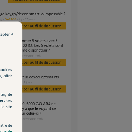
rage keygo/dexxo smart io impossible ?
GARAGE
il y a 27 jours
es
Participer au fil de discussion
cepter →
mmandes RS100 IO. Les 5 volets sont
és sur un même disjoncteur ?
VOLET
il y a environ un mois
s
Participer au fil de discussion
cookies
, offrir
 de garage moteur dexoo optima rts
GARAGE
il y a 17 jours
Participer au fil de discussion
ter, de
ervices
le site
nne plus et il y a que le voyant de
e allumé sur celui-ci ?
PORTAIL
il y a environ un mois
s
ntre de
tique de