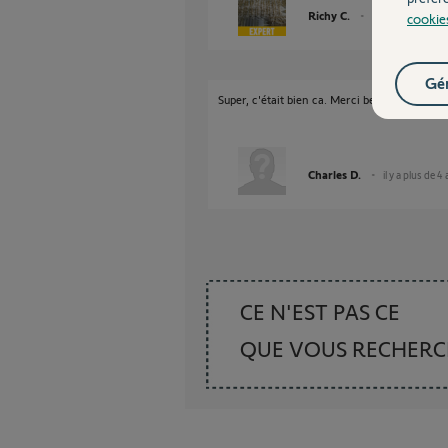
Richy C.
il y a presque 5 a
cookie
Gér
Super, c'était bien ca. Merci beaucoup.
Charles D.
il y a plus de 4
CE N'EST PAS CE
QUE VOUS RECHER