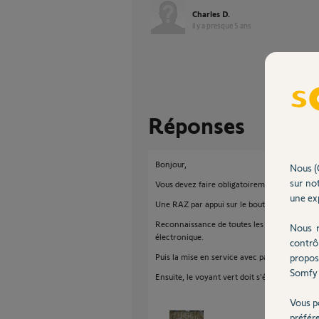
Charles D.
il y a presque 5 ans
Réponses
Bonjour,
Nous (
sur not
Vous devez faire obligatoirement et dans l'
une exp
Une RAZ par appui sur le bouton RAZ penda
Reconnaissance de toutes les télécommandes 
Nous r
électronique.
contrô
Puis la mise en service avec paramétrages de
propos
Somfy 
Ensuite, le voyant vert doit s'éteindre.
Vous p
préfér