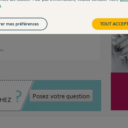
ns
s
.
Inter
er mes préférences
TOUT ACCEP
 ans
Posez votre question
CHEZ