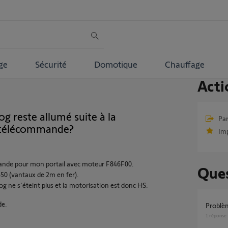
ge
Sécurité
Domotique
Chauffage
Acti
 reste allumé suite à la
Par
 télécommande?
Im
ande pour mon portail avec moteur F846F00.
Ques
650 (vantaux de 2m en fer).
g ne s'éteint plus et la motorisation est donc HS.
de.
Probl
1
réponse