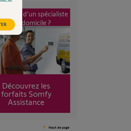
vention d'un spécialiste
à mon domicile ?
TER
Découvrez les
forfaits Somfy
Assistance
Haut de page