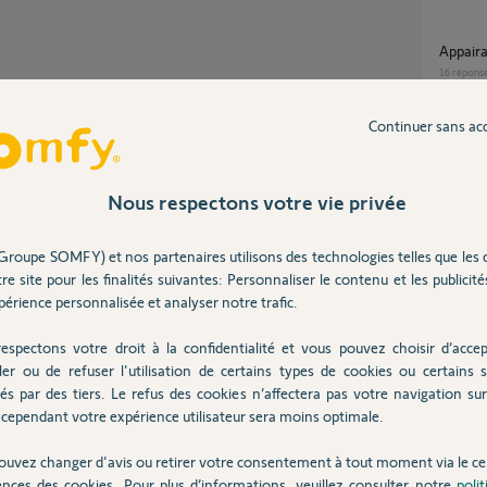
Appai
16
répons
Partager cette question
Continuer sans ac
Participer au fil de discussion
Comment reprogrammer 5 volets avec 5
téléco
raccord
Nous respectons votre vie privée
5
réponse
Groupe SOMFY) et nos partenaires utilisons des technologies telles que les 
re site pour les finalités suivantes: Personnaliser le contenu et les publicités
ordre comme indiqué dans la notice.
Porte
érience personnalisée et analyser notre trafic.
1
réponse
nt au moins 7 secondes.
devant être utilisées sur ce boîtier
espectons votre droit à la confidentialité et vous pouvez choisir d’accep
ler ou de refuser l'utilisation de certains types de cookies ou certains s
boitier BUS SGA 4100-6000 GO AR4 ne
s fins de courses.
és par des tiers. Le refus des cookies n’affectera pas votre navigation sur 
fonctio
cependant votre expérience utilisateur sera moins optimale.
command
9
réponse
ouvez changer d'avis ou retirer votre consentement à tout moment via le ce
ences des cookies. Pour plus d’informations, veuillez consulter notre
poli