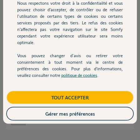
Nous respectons votre droit à la confidentialité et vous
Chauffage
pouvez choisir d’accepter, de contrôler ou de refuser
l'utilisation de certains types de cookies ou certains
Réponses
services proposés par des tiers. Le refus des cookies
Autres produits
n’affectera pas votre navigation sur le site Somfy
cependant votre expérience utilisateur sera moins
Bonjour,
optimale.
Oui, aucun problème.
Tous les ouvrants Somfy sont acceptés dans la limite de 20 équipements.
Vous pouvez changer d'avis ou retirer votre
Devis avec un pro
consentement à tout moment via le centre de
CdL
préférences des cookies. Pour plus d’informations,
veuillez consulter notre
politique de cookies
.
Anonyme
il y a plus de 4 ans
Contact
Boutique
TOUT ACCEPTER
Ok merci beaucoup
Gérer mes préférences
Ava
il y a plus de 4 ans