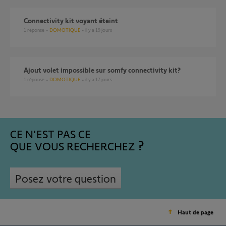
Connectivity kit voyant éteint
1
réponse
DOMOTIQUE
il y a 19 jours
ajout volet impossible sur somfy connectivity kit?
1
réponse
DOMOTIQUE
il y a 17 jours
CE N'EST PAS CE
QUE VOUS RECHERCHEZ
Posez votre question
Haut de page