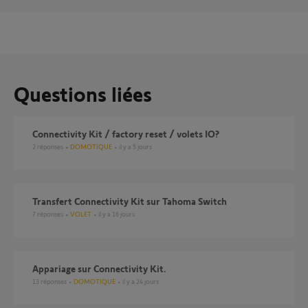
Questions liées
Connectivity Kit / factory reset / volets IO?
2
réponses
DOMOTIQUE
il y a 5 jours
Transfert Connectivity Kit sur Tahoma Switch
7
réponses
VOLET
il y a 16 jours
Appariage sur Connectivity Kit.
13
réponses
DOMOTIQUE
il y a 24 jours