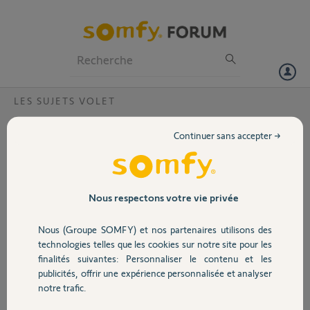
Particuliers
Professionnels
Forum
LES SUJETS VOLET
Volet
Connectivity kit compatibilité
Continuer sans accepter →
Bonjour, j’aimerais savoir si tous les moteurs de VR sans exception
Portail
sont compatible avec le connectivity kit. Je ne connais pas la
référence de mes moteurs. Je sais juste que c’est du SOMFY IO
Garage
Nous respectons votre vie privée
Je vous remercie par avance
Belle journée
Nous (Groupe SOMFY) et nos partenaires utilisons des
Ava
Sécurité
technologies telles que les cookies sur notre site pour les
finalités suivantes: Personnaliser le contenu et les
Ava
publicités, offrir une expérience personnalisée et analyser
Domotique
il y a plus de 4 ans
notre trafic.
Participer au fil de discussion