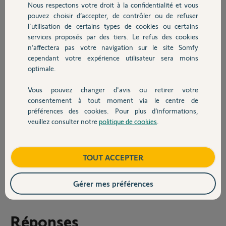
Nous respectons votre droit à la confidentialité et vous
Chauffage
Nouvelle séquence appelée je pars trouvée
pouvez choisir d’accepter, de contrôler ou de refuser
Pour le contrôler dites Alexa allume je pars
l'utilisation de certains types de cookies ou certains
A l'annonce allume je pars, réponse alexa ,
services proposés par des tiers. Le refus des cookies
Autres produits
L'appareil je pars ne prend pas cette commande.
n’affectera pas votre navigation sur le site Somfy
Avec Google, le portail est reconnu et apparait dans la liste des
cependant votre expérience utilisateur sera moins
appareils contrairement à Alexa, mais la commande je pars est
optimale.
interprétée mais n'a aucune action sur le portail
Merci,
Vous pouvez changer d'avis ou retirer votre
Devis avec un pro
consentement à tout moment via le centre de
préférences des cookies. Pour plus d’informations,
veuillez consulter notre
politique de cookies
.
Contact
Jacky
Boutique
TOUT ACCEPTER
il y a plus de 4 ans
Participer au fil de discussion
Gérer mes préférences
Réponses