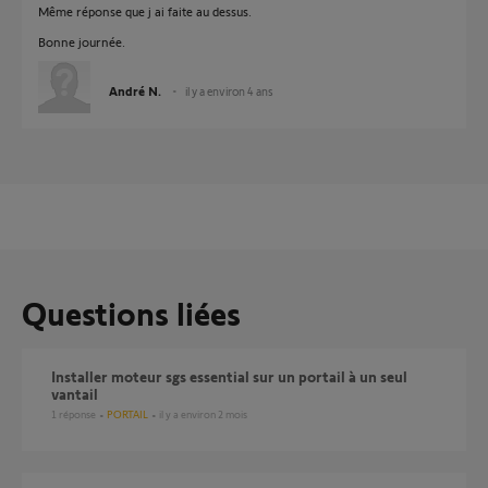
Même réponse que j ai faite au dessus.
Bonne journée.
André N.
il y a environ 4 ans
Questions liées
installer moteur sgs essential sur un portail à un seul
vantail
1
réponse
PORTAIL
il y a environ 2 mois