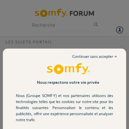
Particuliers
Professionnels
Forum
LES SUJETS PORTAIL
Volet
Alexa ne détecte pas mon portail SGS
Continuer sans accepter →
ESSENTIAL ?
Portail
Bonjour,
je possède un kit de connectivité (tahoma
Garage
mini).
Nous respectons votre vie privée
Le portail SGS essential est bien reconnu et
fonctionne avec l'application TAHOMA
Nous (Groupe SOMFY) et nos partenaires utilisons des
Sécurité
ainsi que mes volets SOMFY et le volet
technologies telles que les cookies sur notre site pour les
VELUX.
finalités suivantes: Personnaliser le contenu et les
Avec ALEXA les volets sont reconnus et
publicités, offrir une expérience personnalisée et analyser
Domotique
commandable à la voix, pas le portail
notre trafic.
SOMFY.
Avec Alexa :