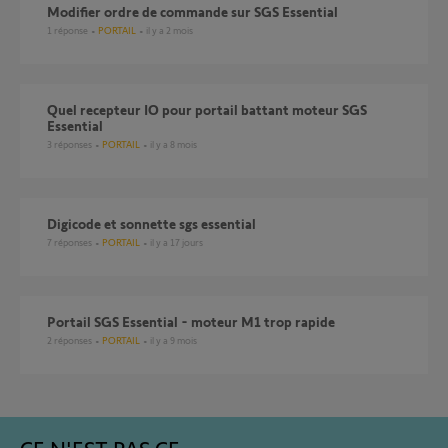
Modifier ordre de commande sur SGS Essential
1
réponse
PORTAIL
il y a 2 mois
Quel recepteur IO pour portail battant moteur SGS
Essential
3
réponses
PORTAIL
il y a 8 mois
Digicode et sonnette sgs essential
7
réponses
PORTAIL
il y a 17 jours
portail SGS Essential - moteur M1 trop rapide
2
réponses
PORTAIL
il y a 9 mois