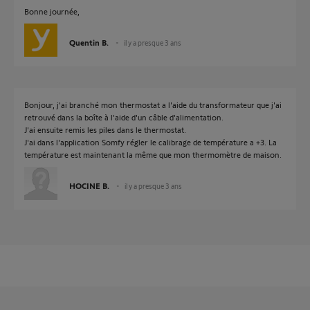
Bonne journée,
Quentin B.
il y a presque 3 ans
Bonjour, j'ai branché mon thermostat a l'aide du transformateur que j'ai
retrouvé dans la boîte à l'aide d'un câble d'alimentation.
J'ai ensuite remis les piles dans le thermostat.
J'ai dans l'application Somfy régler le calibrage de température a +3. La
température est maintenant la même que mon thermomètre de maison.
HOCINE B.
il y a presque 3 ans