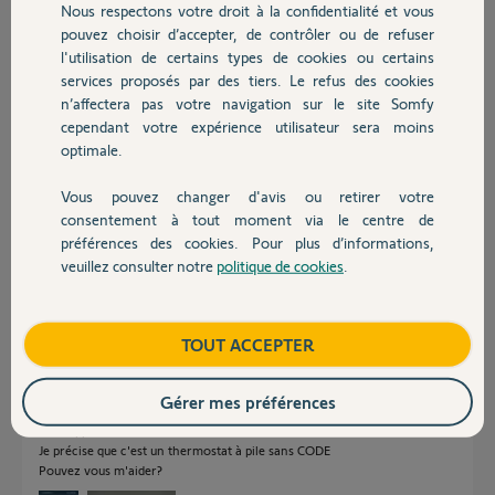
Nous respectons votre droit à la confidentialité et vous
Chauffage
pouvez choisir d’accepter, de contrôler ou de refuser
l'utilisation de certains types de cookies ou certains
Réponses
services proposés par des tiers. Le refus des cookies
Autres produits
n’affectera pas votre navigation sur le site Somfy
cependant votre expérience utilisateur sera moins
Bonjour Fabrice,
optimale.
Pouvez-vous me communiquer le code PIN de votre Tahoma ainsi que
des captures d'écrans des valeurs qui remontent via le capteur de
Vous pouvez changer d'avis ou retirer votre
Devis avec un pro
température ?
consentement à tout moment via le centre de
préférences des cookies. Pour plus d’informations,
Bonne journée,
veuillez consulter notre
politique de cookies
.
Contact
Quentin B.
il y a plus de 4 ans
Boutique
TOUT ACCEPTER
Bonjour J'ai le même probleme la témpérature de la maison sur mon
Gérer mes préférences
thermometre est de 19 et celle du thermostat IO EST DE 15 ainsi que son
mon appli SOMFY.
Je précise que c'est un thermostat à pile sans CODE
Pouvez vous m'aider?