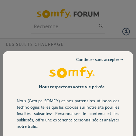
Particuliers
Professionnels
Forum
LES SUJETS CHAUFFAGE
Volet
Problème température thermostat io
Continuer sans accepter →
Bonjour,
Portail
Mon thermostat io m'affiche une température de la pièce qui n'est
pas la bonne comparé à deux autres thermomètre à côté placer à la
même hauteur j'ai bon régler l'étalonnage à plus 3 degrés cela n'est
Garage
Nous respectons votre vie privée
pas assez l'appareil est neuf je viens juste de le mettre en service
Nous (Groupe SOMFY) et nos partenaires utilisons des
Merci,
Sécurité
technologies telles que les cookies sur notre site pour les
finalités suivantes: Personnaliser le contenu et les
Fabrice M.
publicités, offrir une expérience personnalisée et analyser
Domotique
il y a plus de 4 ans
notre trafic.
Participer au fil de discussion