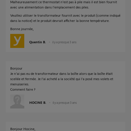
Malheureusement ce thermostat n'est pas à pile mais il est bien fournit
avec une alimentation dans l'emplacement des piles.
Veuillez utiliser le transformateur fournit avec le produit (comme indiqué
dans la notice) et le produit devrait afficher la bonne température.
Bonne journée,
Quentin B.
il y a presque 3 ans
Bonjour
Je n'ai pas eu de transformateur dans la boîte alors que la boîte était
scellée et fermée. Je l'ai acheté a la société qui l'a posé mes volets et
menuiseries.
Comment faire ?
HOCINE B.
il y a presque 3 ans
Bonjour Hocine,