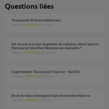
Questions liées
Thermostat IO filaire défectueux
3
réponses
CHAUFFAGE
il y a 27 jours
Est-ce que ce projet de gestion de radiateur électrique via
thermostat Smarther Netatmo est réalisable ?
4
réponses
DOMOTIQUE
il y a 15 jours
Clignotement Thermostat Filaire io - Rail Din
17
réponses
DOMOTIQUE
il y a 3 mois
Bruit de relais intempestif dans thermostat filaire io
7
réponses
CHAUFFAGE
il y a 8 mois