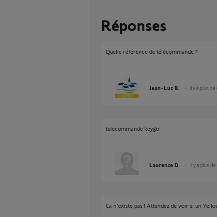
Réponses
Quelle référence de télécommande ?
Jean-Luc B.
il y a plus de
telecommande keygo
Laurence D.
il y a plus de
Ca n'existe pas ! Attendez de voir si un Yell