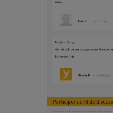
Alain
Alain L.
il y a 10 mois
Bonjour Alain,
Afin de voir ce que nous pouvons faire, je 
Bonne journée
Nicolas F.
il y a 10 mois
Participer au fil de discus