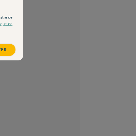
ntre de
tique de
TER