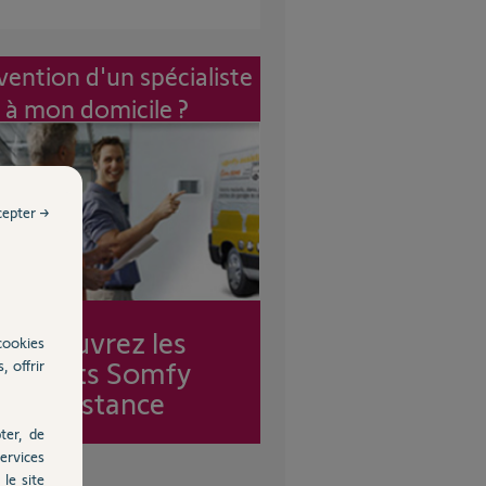
vention d'un spécialiste
à mon domicile ?
cepter →
Découvrez les
cookies
forfaits Somfy
, offrir
Assistance
ter, de
ervices
le site