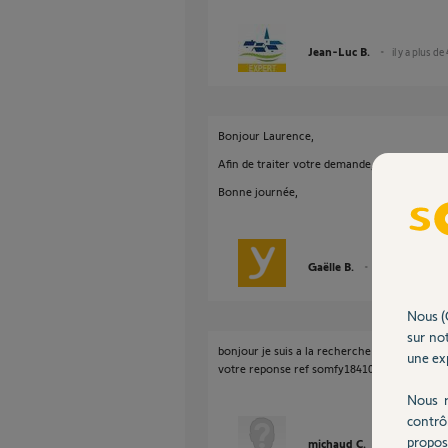
Jean-Luc B.
il y a plus de
Bonjour Laurence,
Afin de traiter votre demande, je me permet
Bonne journée,
Gaëlle B.
il y a plus de 4 a
Nous (
sur not
bonjour je suis a la recherche de 2 coques vi
une exp
votre reponse ref somfy1841064 telecomma
Nous r
contrô
propos
michaud C.
il y a environ