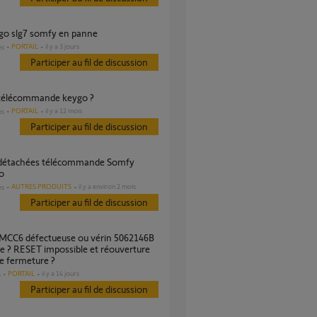
l go slg7 somfy en panne
PORTAIL
il y a 3 jours
es
Participer au fil de discussion
 télécommande keygo ?
PORTAIL
il y a 12 mois
es
Participer au fil de discussion
o
AUTRES PRODUITS
il y a environ 2 mois
es
Participer au fil de discussion
e ? RESET impossible et réouverture
de fermeture ?
PORTAIL
il y a 14 jours
s
Participer au fil de discussion