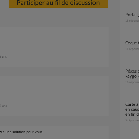
Participer au fil de discussion
Portai
18
répons
Coque
11
répons
 4 ans
Pièces détachées télécommande Somfy
keygo i
16
répons
Carte 2MCC6 défectueuse ou vérin 5062146B
 4 ans
en caus
en fin 
5
réponse
ow a une solution pour vous.