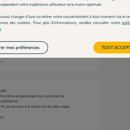
cependant votre expérience utilisateur sera moins optimale.
ouvez changer d'avis ou retirer votre consentement à tout moment via le ce
ences des cookies. Pour plus d’informations, veuillez consulter notre
poli
s
.
me permets de vous envoyer un mail.
er mes préférences
TOUT ACCEP
ans
ALAIN
nt le même problème que moi concernant le
de KAYGO IO.
 HS, je suis donc à la recherche de cette coque
eur.