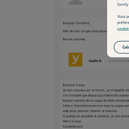
Somfy 
Vous p
préfér
Bonjour Christine,
cookie
Afin de voir ce que nous pouvons faire, je 
Bonne journée,
Gér
Gaëlle B.
il y a environ 3 
Bonjour à tous
Je suis nouveau sur le forum , je m’appelle 
J’ai constaté que beaucoup d’abonnés avaie
bouton central de la coque de télécomman
Celle ci fonctionne encore mais la coque est
vide pour pouvoir réparer la mienne.
Si quelqu’un possède la solution, je suis pren
Merci à tous
Cordialement