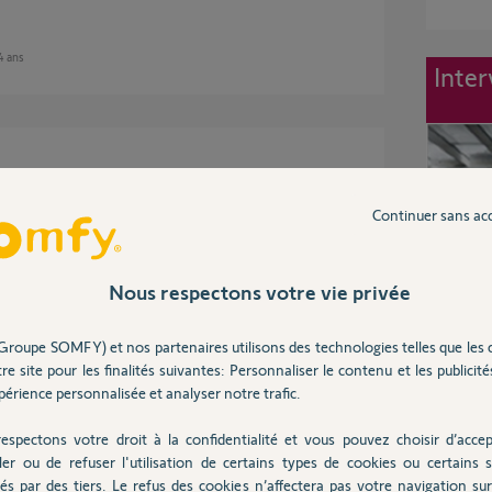
 4 ans
Inter
s de vous envoyer un mail.
Continuer sans ac
Nous respectons votre vie privée
ns
Groupe SOMFY) et nos partenaires utilisons des technologies telles que les 
re site pour les finalités suivantes: Personnaliser le contenu et les publicités
des pour rempla cer les vieille usees merci de
érience personnalisée et analyser notre trafic.
nde keyco rts
espectons votre droit à la confidentialité et vous pouvez choisir d’accep
ler ou de refuser l'utilisation de certains types de cookies ou certains s
és par des tiers. Le refus des cookies n’affectera pas votre navigation sur 
 3 ans