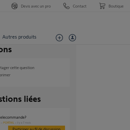
Devis avec un pro
Contact
Boutique
Autres produits
ons
tager cette question
primer
tions liées
 telecommande?
PORTAIL
il y a 7 mois
s
Participer au fil de discussion