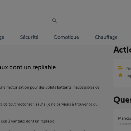
ge
Sécurité
Domotique
Chauffage
Acti
aux dont un repliable
Par
Im
e motorisation pour des volets battants inaccessibles de
Ques
e de tout motoriser, sauf si je ne parviens à trouver ce qu'il
Manœu
s een 2 vantaux dont un repliable
7
réponse