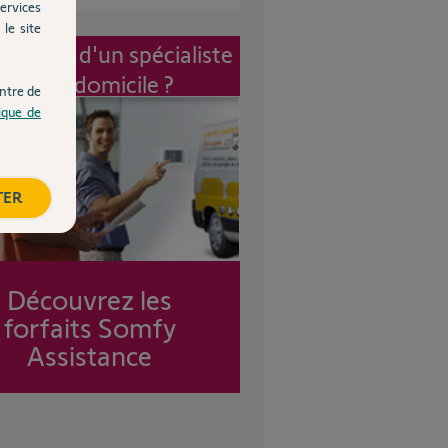
ervices
le site
vention d'un spécialiste
à mon domicile ?
ntre de
tique de
TER
Découvrez les
forfaits Somfy
Assistance