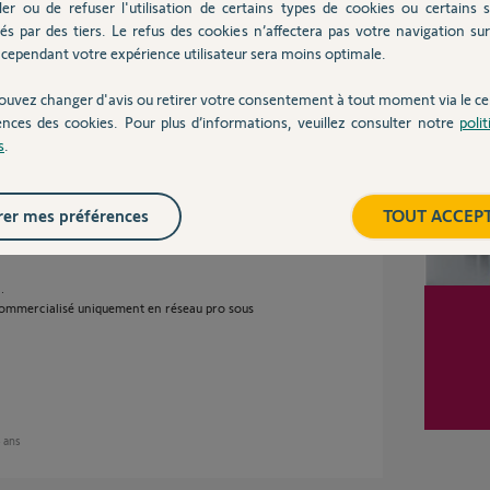
ler ou de refuser l'utilisation de certains types de cookies ou certains s
és par des tiers. Le refus des cookies n’affectera pas votre navigation sur 
Inter
cependant votre expérience utilisateur sera moins optimale.
ouvez changer d'avis ou retirer votre consentement à tout moment via le ce
Partager cette question
ences des cookies. Pour plus d’informations, veuillez consulter notre
poli
Participer au fil de discussion
s
.
er mes préférences
TOUT ACCEP
.
t commercialisé uniquement en réseau pro sous
4 ans