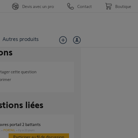
Devis avec un pro
Contact
Boutique
Autres produits
ons
tager cette question
primer
tions liées
vres portail 2 battants
PORTAIL
il y a 23 jours
s
Participer au fil de discussion