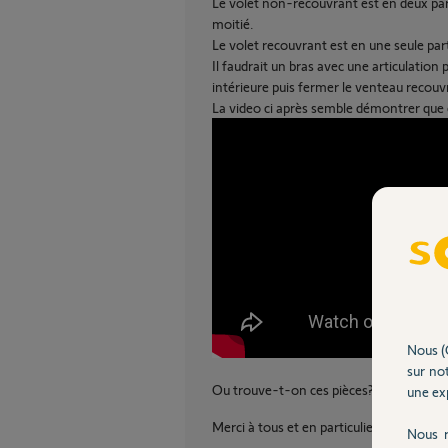
Le volet non-recouvrant est en deux parti
moitié.
Le volet recouvrant est en une seule part
Il faudrait un bras avec une articulation p
intérieure puis fermer le venteau recouv
La video ci après semble démontrer que 
Nous (
sur not
Ou trouve-t-on ces pièces?
une exp
Merci à tous et en particulier à ceux qui 
Nous r