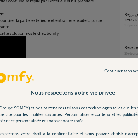
es dont une se replie par l'extérieur sur la première
ie.
Reglage Pieton sur TC Keygo motorisation
Evolvia
our tirer la partie extérieure et entrainer ensuite la partie
1
réponse
rante.
cette solution existe chez Somfy.
Reset 
20
répons
Continuer sans ac
Volets
7
réponse
Nous respectons votre vie privée
Plus de mouvement sur volets battants YSLO
Groupe SOMFY) et nos partenaires utilisons des technologies telles que les 
RTS
re site pour les finalités suivantes: Personnaliser le contenu et les publicités
4
réponse
érience personnalisée et analyser notre trafic.
savent.
espectons votre droit à la confidentialité et vous pouvez choisir d’accep