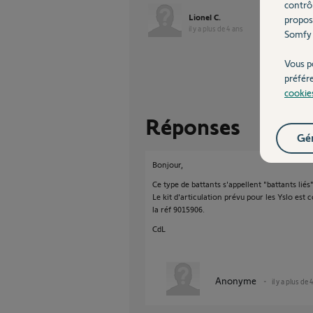
contrô
Lionel C.
propos
il y a plus de 4 ans
Somfy 
Vous p
préfér
cookie
Réponses
Gér
Bonjour,
Ce type de battants s'appellent "battants liés"
Le kit d'articulation prévu pour les Yslo es
la réf 9015906.
CdL
Anonyme
il y a plus de 