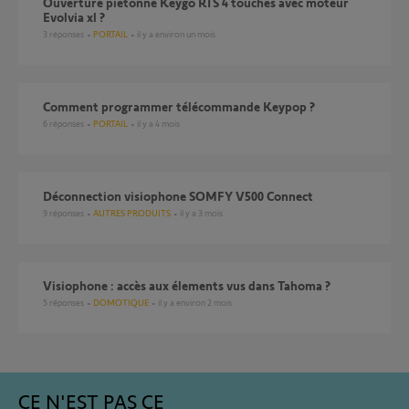
Ouverture pietonne Keygo RTS 4 touches avec moteur
Evolvia xl ?
3
réponses
PORTAIL
il y a environ un mois
Comment programmer télécommande Keypop ?
6
réponses
PORTAIL
il y a 4 mois
Déconnection visiophone SOMFY V500 Connect
9
réponses
AUTRES PRODUITS
il y a 3 mois
Visiophone : accès aux élements vus dans Tahoma ?
5
réponses
DOMOTIQUE
il y a environ 2 mois
CE N'EST PAS CE