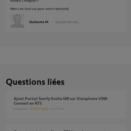
moteur j'imagine ?
Merci en tout cas pour votre réactivité
Guilaume M.
il y a plus de 4 ans
Questions liées
Ajout Portail Somfy Evolia 400 sur Visiophone V500
Connect en RTS
8
réponses
DOMOTIQUE
il y a 5 mois