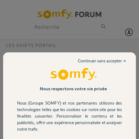
Particuliers
Professionnels
Forum
LES SUJETS PORTAIL
Volet
Ajout d'une keypop 2 rts a mon visiophone
Continuer sans accepter →
v 500
Portail
Bonjour,
Comme le sujet l'indique. J'essaie d'ajouter une télécommande
Garage
Nous respectons votre vie privée
keypop 2 rts a mon visiophone v 500
Nous (Groupe SOMFY) et nos partenaires utilisons des
Mon viso me propose bien d'ajouter des éléments rts a different
Sécurité
technologies telles que les cookies sur notre site pour les
channel. Mais mon visio ne semble pas le reconnaître après avoir
finalités suivantes: Personnaliser le contenu et les
appuyer au moins 3 sec sur la télécommande.
publicités, offrir une expérience personnalisée et analyser
Si qq1 pouvait m'éclairer ce serait super :)
Domotique
notre trafic.
Merci,