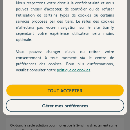
Nous respectons votre droit à la confidentialité et vous
Chauffage
pouvez choisir d’accepter, de contrôler ou de refuser
Guilaume M.
l'utilisation de certains types de cookies ou certains
il y a plus de 4 ans
services proposés par des tiers. Le refus des cookies
Autres produits
Participer au fil de discussion
n’affectera pas votre navigation sur le site Somfy
cependant votre expérience utilisateur sera moins
optimale.
Réponses
Vous pouvez changer d'avis ou retirer votre
Devis avec un pro
consentement à tout moment via le centre de
préférences des cookies. Pour plus d’informations,
Bonjour,
veuillez consulter notre
politique de cookies
.
Contact
Pas d'écriture sms SVP.
Cette fonction n'existe pas.
Le V500 n'est pas un récepteur, mais un émetteur RTS.
Boutique
TOUT ACCEPTER
Richy C.
il y a plus de 4 ans
Gérer mes préférences
Ok donc la seule solution pour moi est de la Synchro directement sur le