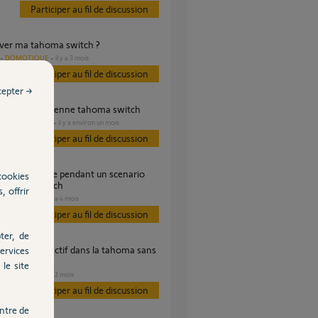
Participer au fil de discussion
tiver ma tahoma switch ?
DOMOTIQUE
il y a 3 mois
Participer au fil de discussion
cepter →
tiver mon ancienne tahoma switch
DOMOTIQUE
il y a environ un mois
s
Participer au fil de discussion
cookies
ur Tahom switch
, offrir
SÉCURITÉ
il y a 4 mois
s
Participer au fil de discussion
ter, de
ervices
s l'appli...
le site
VOLET
il y a 2 mois
es
Participer au fil de discussion
ntre de