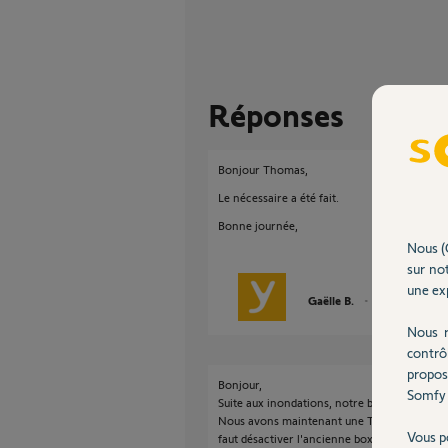
Réponses
Bonjour Thomas,
Le nécessaire a été fait.
Bonne journée,
Nous (
sur not
une exp
Gaëlle B.
il y a plus de 4 a
Nous r
contrô
propos
Bonjour,
Somfy 
Suite aux inondations, notre box Tahoma 2 
Nous avons maintenant une Tahoma switch mai
Vous p
faut désactiver l'ancienne box.