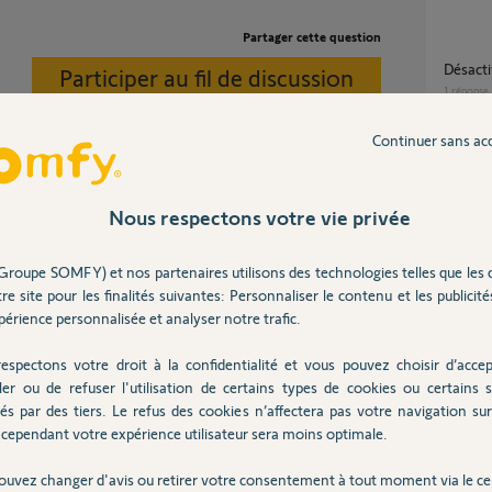
Partager cette question
Désac
Participer au fil de discussion
1
réponse
Continuer sans ac
desac
6
réponse
Nous respectons votre vie privée
Desactivation alarme pendant un scenario
Groupe SOMFY) et nos partenaires utilisons des technologies telles que les 
créé s
re site pour les finalités suivantes: Personnaliser le contenu et les publicités
5
réponse
érience personnalisée et analyser notre trafic.
ns
espectons votre droit à la confidentialité et vous pouvez choisir d’accep
Confort thermique actif dans la tahoma sans
ler ou de refuser l'utilisation de certains types de cookies ou certains s
rien dan
és par des tiers. Le refus des cookies n’affectera pas votre navigation sur 
11
répons
cependant votre expérience utilisateur sera moins optimale.
(code pin 1223-4511-9648) ne fonctionne plus.
s je n'arrive pas à connecter celle-ci car il
ouvez changer d'avis ou retirer votre consentement à tout moment via le ce