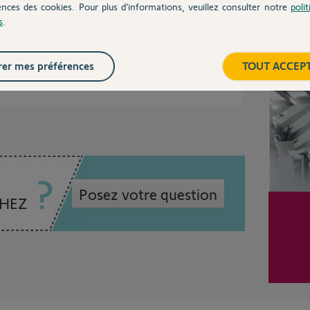
ences des cookies. Pour plus d’informations, veuillez consulter notre
poli
ma.
s
.
Inter
er mes préférences
TOUT ACCEP
ans
Posez votre question
CHEZ