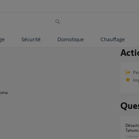
ge
Sécurité
Domotique
Chauffage
Acti
Par
Im
ahoma
Ques
Désactiver les programmes quand la box
Tahoma 
1
réponse