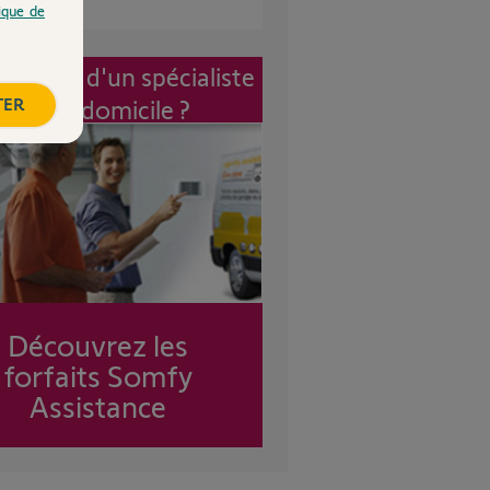
tique de
vention d'un spécialiste
TER
à mon domicile ?
Découvrez les
forfaits Somfy
Assistance