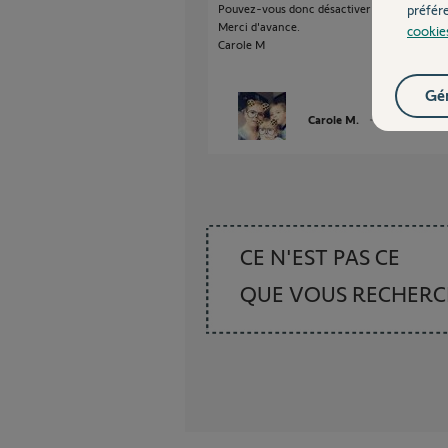
préfér
Pouvez-vous donc désactiver ma box Taho
Merci d'avance.
cookie
Carole M
Gér
Carole M.
il y a plus de 4 
CE N'EST PAS CE
QUE VOUS RECHER