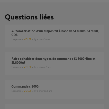
Questions liées
Automatisation d'un dispositif à base de SL8000n, SL9000,
CD4
1
réponse
VOLET
il y a plus d'un an
Faire cohabiter deux types de commande SL8000-line et
SL8000n?
1
réponse
VOLET
il y a plus de 5 ans
Commande sl8000n
1
réponse
VOLET
il y a environ 5 ans