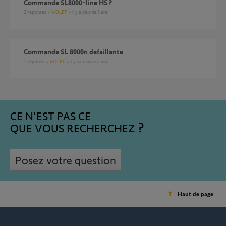
commande SL8000-line HS ?
2
réponses
VOLET
il y a plus de 5 ans
commande SL 8000n defaillante
1
réponse
VOLET
il y a environ 6 ans
CE N'EST PAS CE
QUE VOUS RECHERCHEZ
Posez votre question
Haut de page