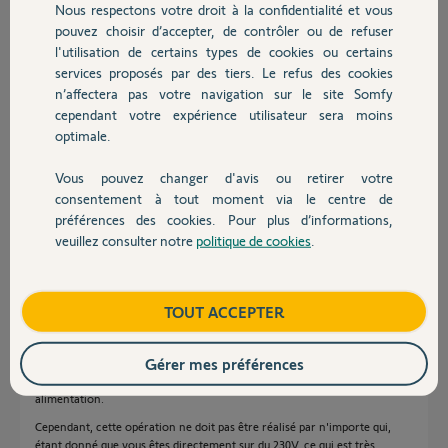
Nous respectons votre droit à la confidentialité et vous
Chauffage
pouvez choisir d’accepter, de contrôler ou de refuser
Patrick L.
l'utilisation de certains types de cookies ou certains
il y a plus de 4 ans
services proposés par des tiers. Le refus des cookies
Autres produits
Participer au fil de discussion
n’affectera pas votre navigation sur le site Somfy
cependant votre expérience utilisateur sera moins
optimale.
Réponses
Vous pouvez changer d'avis ou retirer votre
Devis avec un pro
consentement à tout moment via le centre de
préférences des cookies. Pour plus d’informations,
Bonjour Patrick,
veuillez consulter notre
politique de cookies
.
Contact
Le fils Vert et Jaune corresponds à la Terre.
Le fil Bleu correspond au Neutre.
Le fil Noir correspond à la Descente du Moteur.
Boutique
TOUT ACCEPTER
Le fil Marron correspond à la Montée du Moteur.
Pour faire descendre votre moteur, il faut donc relier le fil Noir avec la
Gérer mes préférences
phase de votre alimentation.
Penser à cabler également le fil Bleu avec le neutre de votre
alimentation.
Cependant, cette opération ne doit pas être réalisé par n'importe qui,
étant donné que vous êtes directement sur du 230V, ce qui est très