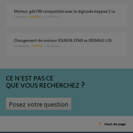
Moteur gdk700 compatible avec le digicode keypad 2 io
1
réponse
GARAGE
il y a 21 jours
changement de moteur EXAVIA STAR vs IXENGO L3S
14
réponses
PORTAIL
il y a 6 mois
CE N'EST PAS CE
QUE VOUS RECHERCHEZ
Posez votre question
Haut de page