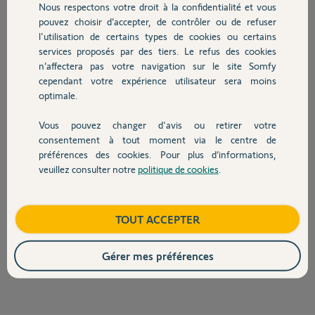
Merci pour votre aide
Nous respectons votre droit à la confidentialité et vous
Chauffage
pouvez choisir d’accepter, de contrôler ou de refuser
l'utilisation de certains types de cookies ou certains
JJ M.
il y a environ 4 ans
services proposés par des tiers. Le refus des cookies
Autres produits
n’affectera pas votre navigation sur le site Somfy
Participer au fil de discussion
cependant votre expérience utilisateur sera moins
optimale.
Réponses
Vous pouvez changer d'avis ou retirer votre
Devis avec un pro
consentement à tout moment via le centre de
préférences des cookies. Pour plus d’informations,
veuillez consulter notre
politique de cookies
.
Bonjour,
Contact
Ce moteur convient parfaitement;
https://boutique.somfy.fr/moteur-de-
remplacement-pour-exa...
Boutique
TOUT ACCEPTER
CdL
Anonyme
Gérer mes préférences
il y a environ 4 ans