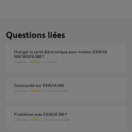
Questions liées
changer la carte éléctronique pour moteur EXAVIA
500/WISPA 800 ?
1
réponse
PORTAIL
il y a 3 mois
commande our EXAVIA 500
3
réponses
PORTAIL
il y a environ 2 mois
Problèmes avec EXAVIA 500 ?
4
réponses
PORTAIL
il y a environ un mois