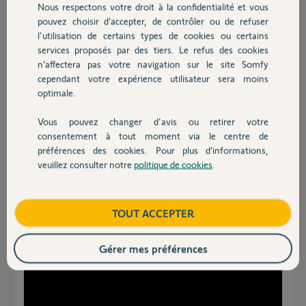
Nous respectons votre droit à la confidentialité et vous
Chauffage
est-ce ces corrections sont prévues?
pouvez choisir d’accepter, de contrôler ou de refuser
l'utilisation de certains types de cookies ou certains
Merci beaucoup
services proposés par des tiers. Le refus des cookies
Autres produits
n’affectera pas votre navigation sur le site Somfy
François
cependant votre expérience utilisateur sera moins
il y a environ 4 ans
optimale.
Participer au fil de discussion
Vous pouvez changer d'avis ou retirer votre
Devis avec un pro
consentement à tout moment via le centre de
préférences des cookies. Pour plus d’informations,
Réponses
veuillez consulter notre
politique de cookies
.
Contact
Bonsoir Francois
Boutique
TOUT ACCEPTER
Voici le tuto pour uiliser l'agenda
Gérer mes préférences