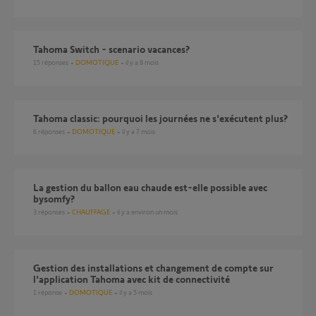
Tahoma Switch - scenario vacances?
15
réponses
DOMOTIQUE
il y a 8 mois
Tahoma classic: pourquoi les journées ne s'exécutent plus?
6
réponses
DOMOTIQUE
il y a 7 mois
La gestion du ballon eau chaude est-elle possible avec
bysomfy?
3
réponses
CHAUFFAGE
il y a environ un mois
Gestion des installations et changement de compte sur
l'application Tahoma avec kit de connectivité
1
réponse
DOMOTIQUE
il y a 5 mois