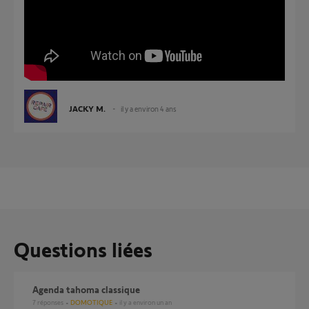
JACKY M.
il y a environ 4 ans
Questions liées
agenda tahoma classique
7
réponses
DOMOTIQUE
il y a environ un an