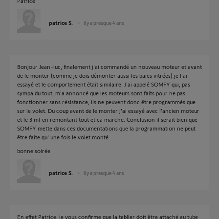
Patrice
patrice S.
il y a presque 4 ans
Bonjour Jean-luc, finalement j'ai commandé un nouveau moteur et avant
de le monter (comme je dois démonter aussi les baies vitrées) je l'ai
essayé et le comportement était similaire. J'ai appelé SOMFY qui, pas
sympa du tout, m'a annoncé que les moteurs sont faits pour ne pas
fonctionner sans résistance, ils ne peuvent donc être programmés que
sur le volet. Du coup avant de le monter j'ai essayé avec l'ancien moteur
et le 3 mf en remontant tout et ca marche. Conclusion il serait bien que
SOMFY mette dans ces documentations que la programmation ne peut
être faite qu' une fois le volet monté.
bonne soirée
patrice S.
il y a presque 4 ans
En effet Patrice, je vous confirme que la tablier doit être attaché au tube