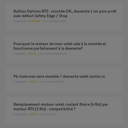
Rollixo Optimo RTS : montée OK, descente 1 cm puis arrêt
avec défaut Safety Edge / Stop
9
réponses
GARAGE
il y a environ 2 mois
Pourquoi le moteur de mon volet cale à la montée et
fonctionne parfaitement à la descente?
1
réponse
VOLET
il y a environ 16 heures
pb inversion sens montée / descente volet oximo io
3
réponses
VOLET
il y a environ 2 mois
Remplacement moteur volet roulant filaire (4 fils) par
moteur RTS (3 fils) : compatibilité ?
4
réponses
VOLET
il y a 11 jours