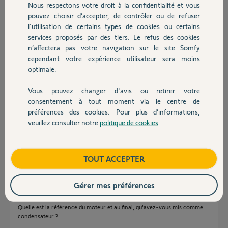
Nous respectons votre droit à la confidentialité et vous
Reste l'électronique de commande RTS dans le moteur ?
Chauffage
pouvez choisir d’accepter, de contrôler ou de refuser
Est-ce que quelqu'un a déjà eu ce problème ? Si oui je suppose que la
l'utilisation de certains types de cookies ou certains
seule solution est le remplacement du moteur ?
services proposés par des tiers. Le refus des cookies
Autres produits
n’affectera pas votre navigation sur le site Somfy
Cordialement
cependant votre expérience utilisateur sera moins
optimale.
Merci,
Vous pouvez changer d'avis ou retirer votre
patrice S.
Devis avec un pro
consentement à tout moment via le centre de
il y a presque 4 ans
préférences des cookies. Pour plus d’informations,
Participer au fil de discussion
veuillez consulter notre
politique de cookies
.
Contact
Réponses
Boutique
TOUT ACCEPTER
Gérer mes préférences
Boujour
Quelle est la référence du moteur et au final, qu'avez-vous mis comme
condensateur ?