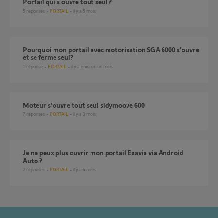
portail qui s ouvre tout seul ?
5
réponses
PORTAIL
il y a 5 mois
pourquoi mon portail avec motorisation SGA 6000 s'ouvre
et se ferme seul?
1
réponse
PORTAIL
il y a environ un mois
Moteur s'ouvre tout seul sidymoove 600
7
réponses
PORTAIL
il y a 3 mois
Je ne peux plus ouvrir mon portail Exavia via Android
Auto ?
2
réponses
PORTAIL
il y a 4 mois