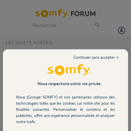
Particuliers
Professionnels
Forum
LES SUJETS PORTAIL
Volet
Mon portail s'ouvre tout seul ?
Continuer sans accepter →
Bonjour,
Portail
Merci,
Garage
Nous respectons votre vie privée
Muriel A.
il y a presque 4 ans
Nous (Groupe SOMFY) et nos partenaires utilisons des
Sécurité
Participer au fil de discussion
technologies telles que les cookies sur notre site pour les
finalités suivantes: Personnaliser le contenu et les
publicités, offrir une expérience personnalisée et analyser
Domotique
notre trafic.
Réponses