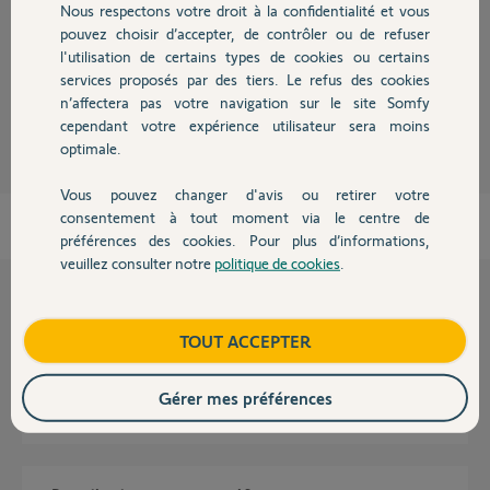
Nous respectons votre droit à la confidentialité et vous
Chauffage
pouvez choisir d’accepter, de contrôler ou de refuser
Retirez la télécommande du canapé, ca évitera que le chat joue avec !
l'utilisation de certains types de cookies ou certains
services proposés par des tiers. Le refus des cookies
Autres produits
Anonyme
n’affectera pas votre navigation sur le site Somfy
il y a presque 4 ans
cependant votre expérience utilisateur sera moins
optimale.
Vous pouvez changer d'avis ou retirer votre
Devis avec un pro
consentement à tout moment via le centre de
préférences des cookies. Pour plus d’informations,
veuillez consulter notre
politique de cookies
.
Contact
Questions liées
Boutique
TOUT ACCEPTER
portail sga 6000 qui s’ouvre tout seul
Gérer mes préférences
2
réponses
PORTAIL
il y a 3 mois