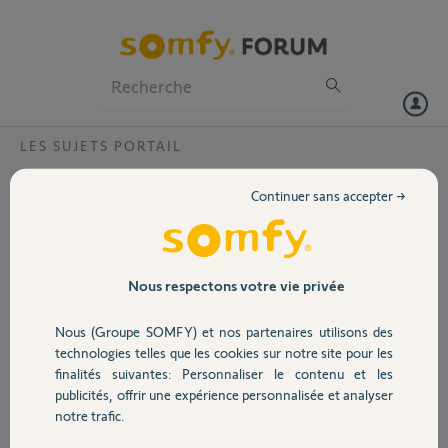
Particuliers
Professionnels
Forum
LES SUJETS PORTAIL
Volet
portail sga 6000 qui s’ouvre tout seul
Continuer sans accepter →
Bonjour,
Portail
Mon portail s’ouvre tout seul. J’ai procédé à la raz de ka
programmation et débranché les accessoires. Le problème persiste.
Garage
Nous respectons votre vie privée
Que puis-puis-je faire pour reparer?j
Nous (Groupe SOMFY) et nos partenaires utilisons des
Merci,
Sécurité
technologies telles que les cookies sur notre site pour les
finalités suivantes: Personnaliser le contenu et les
François B.
publicités, offrir une expérience personnalisée et analyser
il y a 3 mois
Domotique
notre trafic.
Participer au fil de discussion