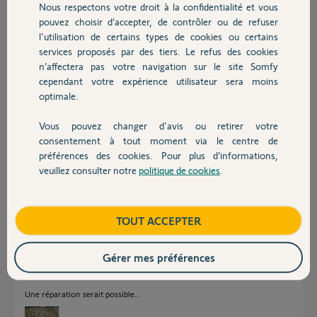
Nous respectons votre droit à la confidentialité et vous
Chauffage
pouvez choisir d’accepter, de contrôler ou de refuser
l'utilisation de certains types de cookies ou certains
Réponses
services proposés par des tiers. Le refus des cookies
Autres produits
n’affectera pas votre navigation sur le site Somfy
cependant votre expérience utilisateur sera moins
C'est le boitier en défaut, il faudra le remplacer
optimale.
https://boutique.somfy.fr/boitier-electronique-bus-sga.html
Bonne journée
Vous pouvez changer d'avis ou retirer votre
Devis avec un pro
consentement à tout moment via le centre de
Charly
il y a 3 mois
préférences des cookies. Pour plus d’informations,
veuillez consulter notre
politique de cookies
.
Contact
Bonjour
Boutique
TOUT ACCEPTER
Regardez la propreté externe et interne du boîtier électronique.
Pareil pour les cellules.
Gérer mes préférences
Quel modèle et quel âge du boîtier ?
Une réparation serait possible...