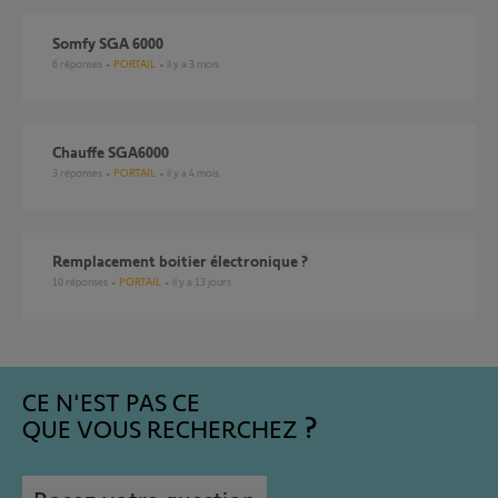
Somfy SGA 6000
6
réponses
PORTAIL
il y a 3 mois
Chauffe SGA6000
3
réponses
PORTAIL
il y a 4 mois
remplacement boitier électronique ?
10
réponses
PORTAIL
il y a 13 jours
CE N'EST PAS CE
QUE VOUS RECHERCHEZ