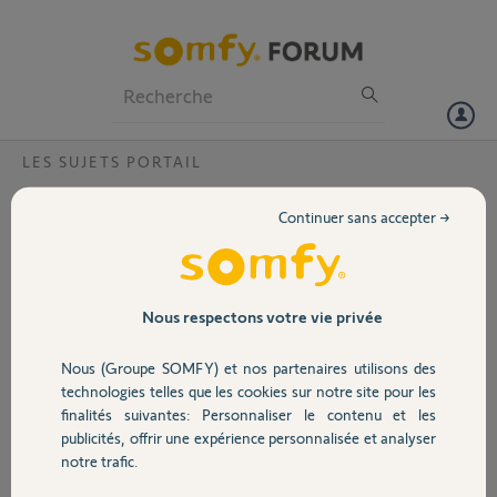
Particuliers
Professionnels
Forum
LES SUJETS PORTAIL
Volet
Fonctionnement Digicode 5014046
Continuer sans accepter →
Bonsoir,
Portail
Je viens d'acquérir une maison possédant un
portail avec un système SOMFI.
Garage
Nous respectons votre vie privée
Je possède la motorisation SGA 6000 avec cellule
Nous (Groupe SOMFY) et nos partenaires utilisons des
photoélectrique ainsi qu'un Digicode 5014046.
Sécurité
technologies telles que les cookies sur notre site pour les
J'ai 2 soucis:
finalités suivantes: Personnaliser le contenu et les
publicités, offrir une expérience personnalisée et analyser
Domotique
-1 Les cellules ne semblent pas fonctionner car
notre trafic.
le portail se referme même en étant dans le
champs infrarouge.