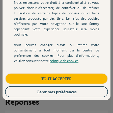
Nous respectons votre droit à la confidentialité et vous
Chauffage
Puis-je tester les cellules ?
pouvez choisir d’accepter, de contrôler ou de refuser
l'utilisation de certains types de cookies ou certains
-2 Le Digicode est allumé en permanence (cavalier S1 en place)
cependant le code dans anciens proprios ne fonctionne pas..
services proposés par des tiers. Le refus des cookies
Autres produits
Quand j'ai fais une photo du boitier électrique, cela ne correspond pas
n’affectera pas votre navigation sur le site Somfy
à ce qui est mis dans la notice d'installation pour un portail..
cependant votre expérience utilisateur sera moins
Y a-t-il une vraie différence entre portail et porte garage?
optimale.
De plus j'ai une self qui est placé sur P1 et M.. comment cela se fait-il?
Vous pouvez changer d'avis ou retirer votre
Je vous remercie et vous souhaite une bonne soirée.
Devis avec un pro
consentement à tout moment via le centre de
préférences des cookies. Pour plus d’informations,
Alex
veuillez consulter notre
politique de cookies
.
Contact
Alexandre G.
il y a presque 4 ans
Boutique
TOUT ACCEPTER
Participer au fil de discussion
Gérer mes préférences
Réponses