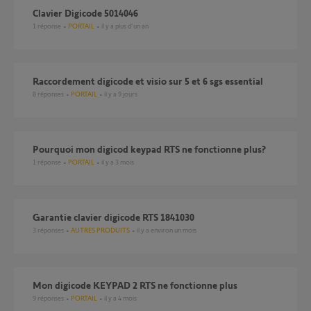
Clavier Digicode 5014046
1
réponse
PORTAIL
il y a plus d'un an
Raccordement digicode et visio sur 5 et 6 sgs essential
8
réponses
PORTAIL
il y a 9 jours
Pourquoi mon digicod keypad RTS ne fonctionne plus?
1
réponse
PORTAIL
il y a 3 mois
Garantie clavier digicode RTS 1841030
3
réponses
AUTRES PRODUITS
il y a environ un mois
Mon digicode KEYPAD 2 RTS ne fonctionne plus
9
réponses
PORTAIL
il y a 4 mois