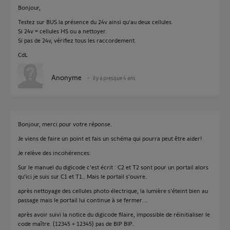
Bonjour,
Testez sur BUS la présence du 24v ainsi qu'au deux cellules.
Si 24v = cellules HS ou a nettoyer.
Si pas de 24v, vérifiez tous les raccordement.
CdL
Anonyme
il y a presque 4 ans
Bonjour, merci pour votre réponse.
Je viens de faire un point et fais un schéma qui pourra peut être aider!
Je relève des incohérences:
Sur le manuel du digicode c'est écrit : C2 et T2 sont pour un portail alors
qu'ici je suis sur C1 et T1.. Mais le portail s'ouvre.
après nettoyage des cellules photo électrique, la lumière s'éteint bien au
passage mais le portail lui continue à se fermer....
après avoir suivi la notice du digicode filaire, impossible de réinitialiser le
code maître. (12345 + 12345) pas de BIP BIP..