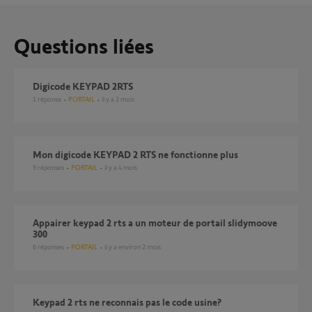
Questions liées
digicode KEYPAD 2RTS
1
réponse
PORTAIL
il y a 2 mois
Mon digicode KEYPAD 2 RTS ne fonctionne plus
9
réponses
PORTAIL
il y a 4 mois
Appairer keypad 2 rts a un moteur de portail slidymoove
300
6
réponses
PORTAIL
il y a environ 2 mois
Keypad 2 rts ne reconnais pas le code usine?