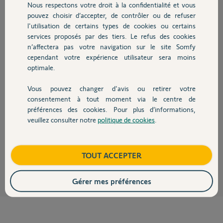
Participer au fil de discussion
Nous respectons votre droit à la confidentialité et vous
Chauffage
pouvez choisir d’accepter, de contrôler ou de refuser
l'utilisation de certains types de cookies ou certains
services proposés par des tiers. Le refus des cookies
Autres produits
Réponses
n’affectera pas votre navigation sur le site Somfy
cependant votre expérience utilisateur sera moins
optimale.
Bonjour Maeva,
Vous pouvez changer d'avis ou retirer votre
Je vous confirme que d'après ce que vous nous indiquez, il semblerait que
Devis avec un pro
consentement à tout moment via le centre de
votre clavier à code RTS soit défectueux. Afin de gérer votre SAV, je vais
préférences des cookies. Pour plus d’informations,
avoir besoin d'informations personnelles et c'est pour cette raison que je
viens de vous envoyer un mail pour continuer votre dépannage en privé.
veuillez consulter notre
politique de cookies
.
Contact
Bonne journée,
Boutique
TOUT ACCEPTER
Quentin B.
il y a 3 mois
Gérer mes préférences