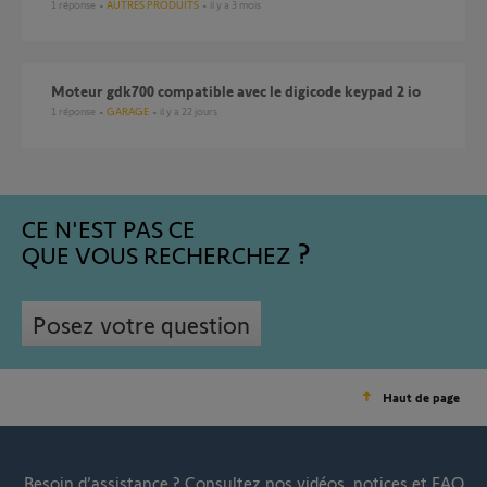
1
réponse
AUTRES PRODUITS
il y a 3 mois
Moteur gdk700 compatible avec le digicode keypad 2 io
1
réponse
GARAGE
il y a 22 jours
CE N'EST PAS CE
QUE VOUS RECHERCHEZ
Posez votre question
Haut de page
Besoin d’assistance ?
Consultez nos vidéos, notices et FAQ