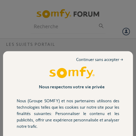
Particuliers
Professionnels
Forum
LES SUJETS PORTAIL
Volet
Pourquoi mon digicod keypad RTS ne
Continuer sans accepter →
fonctionne plus?
Portail
Bonjour.
Mon digicode ne fonctionnait plus alors j’ai changé la pile. Quand je
Garage
mets une pile neuve le voyant rouge du haut s’allume fixe puis les 2
Nous respectons votre vie privée
voyants clignotent quelques fois, puis tout s’éteint et plus rien ne
s’allume même si j’appuie sur les touches.
Nous (Groupe SOMFY) et nos partenaires utilisons des
Sécurité
Merci d’avance pour votre aide
technologies telles que les cookies sur notre site pour les
Maeva
finalités suivantes: Personnaliser le contenu et les
publicités, offrir une expérience personnalisée et analyser
Domotique
MAEVA T.
notre trafic.
il y a 3 mois